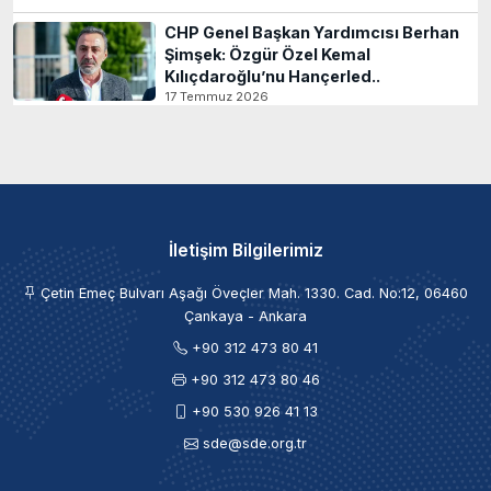
CHP Genel Başkan Yardımcısı Berhan
Şimşek: Özgür Özel Kemal
Kılıçdaroğlu’nu Hançerled..
17 Temmuz 2026
İletişim Bilgilerimiz
Çetin Emeç Bulvarı Aşağı Öveçler Mah. 1330. Cad. No:12, 06460
Çankaya - Ankara
+90 312 473 80 41
+90 312 473 80 46
+90 530 926 41 13
sde@sde.org.tr