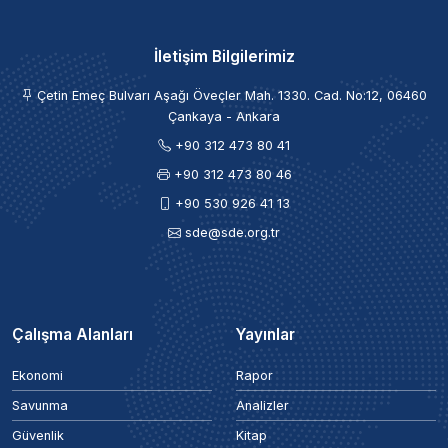
İletişim Bilgilerimiz
Çetin Emeç Bulvarı Aşağı Öveçler Mah. 1330. Cad. No:12, 06460
Çankaya - Ankara
+90 312 473 80 41
+90 312 473 80 46
+90 530 926 41 13
sde@sde.org.tr
Çalışma Alanları
Yayınlar
Ekonomi
Rapor
Savunma
Analizler
Güvenlik
Kitap