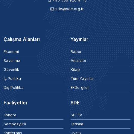
+90 530 926 41 13
sde@sde.org.tr
Çalışma Alanları
Yayınlar
Ekonomi
Rapor
Savunma
Analizler
Güvenlik
Kitap
İç Politika
Tüm Yayınlar
Dış Politika
E-Dergiler
Faaliyetler
SDE
Kongre
SD TV
Sempozyum
İletişim
Konferans
Üyelik