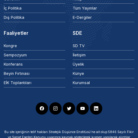
İç Politika
Tüm Yayınlar
Dış Politika
E-Dergiler
Faaliyetler
SDE
Kongre
SD TV
Sempozyum
İletişim
Konferans
Üyelik
Beyin Fırtınası
Künye
EİK Toplantıları
Kurumsal
Bu site içeriğinin telif hakları Stratejik Düşünce Enstitüsü’ne ait olup 5846 Sayılı Fikir
ve Sanat Eserleri Kanunu uyarınca kaynak gösterilerek kısmen yapılacak alıntılar