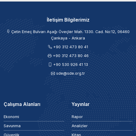
İletişim Bilgilerimiz
Çetin Emeç Bulvarı Aşağı Öveçler Mah. 1330. Cad. No:12, 06460
Çankaya - Ankara
+90 312 473 80 41
+90 312 473 80 46
+90 530 926 41 13
sde@sde.org.tr
Çalışma Alanları
Yayınlar
Ekonomi
Rapor
Savunma
Analizler
Güvenlik
Kitap