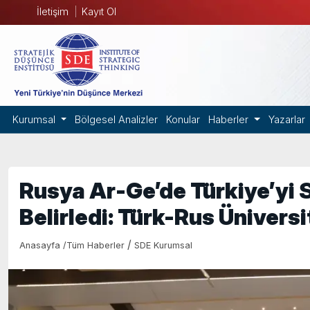
İletişim
Kayıt Ol
Kurumsal
Bölgesel Analizler
Konular
Haberler
Yazarlar
Rusya Ar-Ge’de Türkiye’yi S
Belirledi: Türk-Rus Ünivers
/
Anasayfa
/
Tüm Haberler
SDE Kurumsal