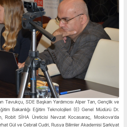
nan Tavukçu, SDE Başkan Yardımcısı Alper Tan, Gençlik ve
itim Bakanlığı Eğitim Teknolojileri (E) Genel Müdürü Dr.
, Robit SİHA Üreticisi Nevzat Kocasaraç, Moskova’da
hat Gül ve Cebrail Cudri, Rusya Bilimler Akademisi Şarkiyat