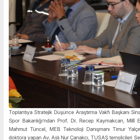
Toplantıya Stratejik Düşünce Araştırma Vakfı Başkanı Si
Spor Bakanlığı’ndan Prof. Dr. Recep Kaymakcan, Millî Eğ
Mahmut Tüncel, MEB Teknoloji Danışmanı Timur Yalçın
doktora yapan Av. Aslı Nur Çanakcı, TUSAŞ temsilcileri Ser