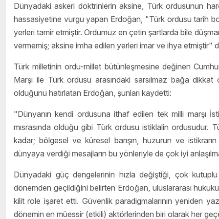
Dünyadaki askeri doktrinlerin aksine, Türk ordusunun hare
hassasiyetine vurgu yapan Erdoğan,
"Türk ordusu tarih bo
yerleri tamir etmiştir. Ordumuz en çetin şartlarda bile düşma
vermemiş; aksine imha edilen yerleri imar ve ihya etmiştir"
d
Türk milletinin ordu-millet bütünleşmesine değinen Cumhurba
Marşı ile Türk ordusu arasındaki sarsılmaz bağa dikkat çek
olduğunu hatırlatan Erdoğan, şunları kaydetti:
"Dünyanın kendi ordusuna ithaf edilen tek milli marşı İstikl
mısrasında olduğu gibi Türk ordusu istiklalin ordusudur. Tü
kadar; bölgesel ve küresel barışın, huzurun ve istikrarı
dünyaya verdiği mesajların bu yönleriyle de çok iyi anlaşılm
Dünyadaki güç dengelerinin hızla değiştiği, çok kutuplu
dönemden geçildiğini belirten Erdoğan, uluslararası hukukun 
kilit role işaret etti. Güvenlik paradigmalarının yeniden y
dönemin en müessir (etkili) aktörlerinden biri olarak her geç