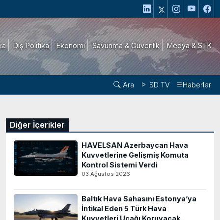
ika
Dış Politika
Ekonomi
Savunma & Güvenlik
Medya & STK
Ara
SD TV
Haberler
Diğer İçerikler
HAVELSAN Azerbaycan Hava
Kuvvetlerine Gelişmiş Komuta
Kontrol Sistemi Verdi
03 Ağustos 2026
Baltık Hava Sahasını Estonya’ya
İntikal Eden 5 Türk Hava
Kuvvetleri Uçağı Koruyacak..