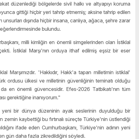
kat düzenlediği bölgelerde sivil halkı ve altyapıyı koruma
yunca gittiği hiçbir yeri tahrip etmemiş; aksine tahrip edilen
n unsurları dışında hiçbir insana, canlıya, ağaca, şehre zarar
eğerlendirmesinde bulundu.
şkanı, milli kimliğin en önemli simgelerinden olan İstiklal
ti. İstiklal Marşı'nın orduya ithaf edilmiş eşsiz bir eser
al Marşımızdır. 'Hakkıdır, Hakk'a tapan milletimin istiklal'
rk ordusu ülkesi ve milletinin güvenliğinin teminatı olduğu
n da en önemli güvencesidir. Efes-2026 Tatbikatı'nın tüm
ası gerektiğine inanıyorum."
 yeni bir dünya düzeninin ayak seslerinin duyulduğu bir
zemin kaybettiği bu fırtınalı süreçte Türkiye'nin üstlendiği
azıldığını ifade eden Cumhurbaşkanı, Türkiye'nin adının yeni
en gün daha fazla zikredildiğini söyledi.