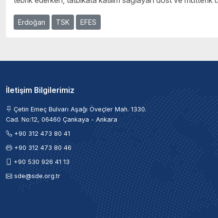
tebrik ederken, tatbikata katılım sağlayan dost ve müttefik ül
Erdoğan
TSK
EFES
İletişim Bilgilerimiz
Çetin Emeç Bulvarı Aşağı Öveçler Mah. 1330.
Cad. No:12, 06460 Çankaya - Ankara
+90 312 473 80 41
+90 312 473 80 46
+90 530 926 41 13
sde@sde.org.tr