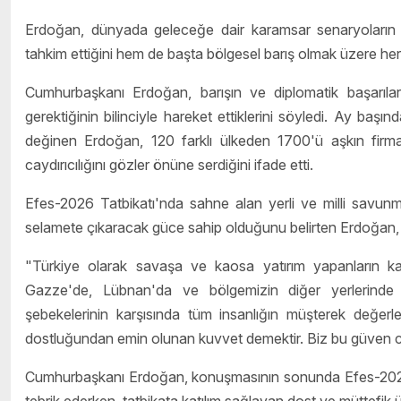
Erdoğan, dünyada geleceğe dair karamsar senaryoların ür
tahkim ettiğini hem de başta bölgesel barış olmak üzere her a
Cumhurbaşkanı Erdoğan, barışın ve diplomatik başarıla
gerektiğinin bilinciyle hareket ettiklerini söyledi. Ay başınd
değinen Erdoğan, 120 farklı ülkeden 1700'ü aşkın firman
caydırıcılığını gözler önüne serdiğini ifade etti.
Efes-2026 Tatbikatı'nda sahne alan yerli ve milli savunma s
selamete çıkaracak güce sahip olduğunu belirten Erdoğan, 
"Türkiye olarak savaşa ve kaosa yatırım yapanların ka
Gazze'de, Lübnan'da ve bölgemizin diğer yerlerinde
şebekelerinin karşısında tüm insanlığın müşterek değerl
dostluğundan emin olunan kuvvet demektir. Biz bu güven 
Cumhurbaşkanı Erdoğan, konuşmasının sonunda Efes-2026 T