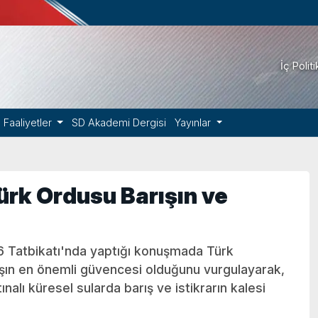
İç Polit
Faaliyetler
SD Akademi Dergisi
Yayınlar
rk Ordusu Barışın ve
 Tatbikatı'nda yaptığı konuşmada Türk
şın en önemli güvencesi olduğunu vurgulayarak,
ınalı küresel sularda barış ve istikrarın kalesi