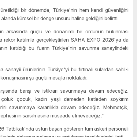
etildiği bir dönemde, Türkiye'nin hem kendi güvenliğini
landa küresel bir denge unsuru haline geldiğini belirtti.
rın arkasında güçlü ve donanımlı bir ordunun bulunması
a rekor katılımla gerçekleştirilen
SAHA EXPO 2026'ya da
ın katıldığı bu fuarın Türkiye'nin savunma sanayiindeki
anayii ürünlerinin Türkiye'yi bu fırtınalı sulardan sahil-i
konuşmasını şu güçlü mesajla noktaladı:
rşısında barışı ve istikrarı savunmaya devam edeceğiz.
 çoluk çocuk, kadın yaşlı demeden katleden soykırım
erini savunmaya kararlılıkla devam edeceğiz. Mehmetçik,
cephesinin sarsılmasına müsaade etmeyeceğiz."
atbikatı'nda üstün başarı gösteren tüm askeri personeli