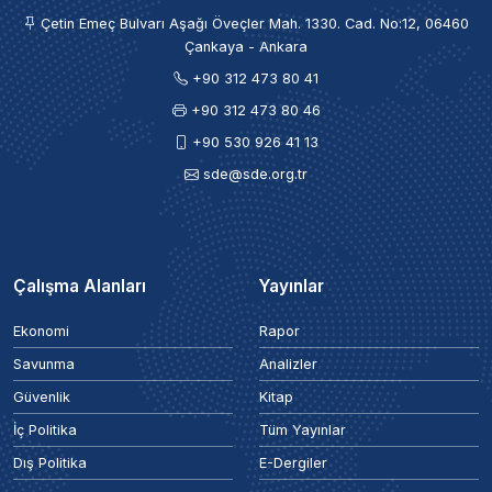
Çetin Emeç Bulvarı Aşağı Öveçler Mah. 1330. Cad. No:12, 06460
Çankaya - Ankara
+90 312 473 80 41
+90 312 473 80 46
+90 530 926 41 13
sde@sde.org.tr
Çalışma Alanları
Yayınlar
Ekonomi
Rapor
Savunma
Analizler
Güvenlik
Kitap
İç Politika
Tüm Yayınlar
Dış Politika
E-Dergiler