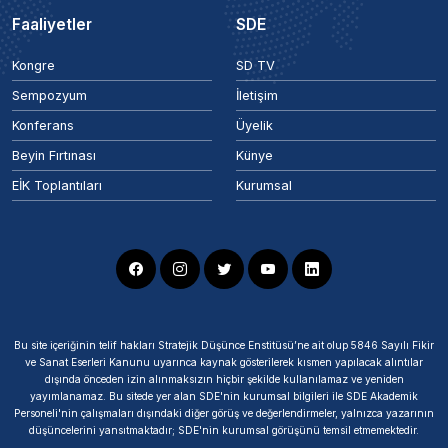
Faaliyetler
SDE
Kongre
SD TV
Sempozyum
İletişim
Konferans
Üyelik
Beyin Fırtınası
Künye
EİK Toplantıları
Kurumsal
Bu site içeriğinin telif hakları Stratejik Düşünce Enstitüsü’ne ait olup 5846 Sayılı Fikir
ve Sanat Eserleri Kanunu uyarınca kaynak gösterilerek kısmen yapılacak alıntılar
dışında önceden izin alınmaksızın hiçbir şekilde kullanılamaz ve yeniden
yayımlanamaz. Bu sitede yer alan SDE'nin kurumsal bilgileri ile SDE Akademik
Personeli'nin çalışmaları dışındaki diğer görüş ve değerlendirmeler, yalnızca yazarının
düşüncelerini yansıtmaktadır; SDE'nin kurumsal görüşünü temsil etmemektedir.