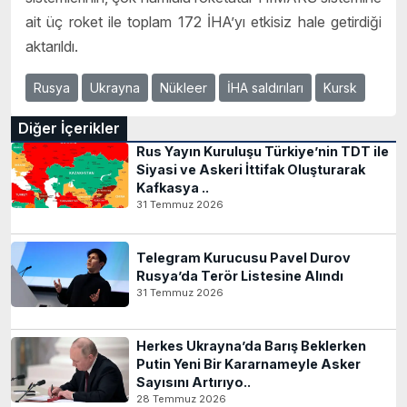
ait üç roket ile toplam 172 İHA’yı etkisiz hale getirdiği
aktarıldı.
Rusya
Ukrayna
Nükleer
İHA saldırıları
Kursk
Diğer İçerikler
Rus Yayın Kuruluşu Türkiye’nin TDT ile
Siyasi ve Askeri İttifak Oluşturarak
Kafkasya ..
31 Temmuz 2026
Telegram Kurucusu Pavel Durov
Rusya’da Terör Listesine Alındı
31 Temmuz 2026
Herkes Ukrayna’da Barış Beklerken
Putin Yeni Bir Kararnameyle Asker
Sayısını Artırıyo..
28 Temmuz 2026