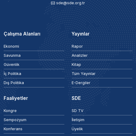
sde@sde.org.tr
Çalışma Alanları
Yayınlar
Ekonomi
Rapor
Savunma
Analizler
Güvenlik
Kitap
İç Politika
Tüm Yayınlar
Dış Politika
E-Dergiler
Faaliyetler
SDE
Kongre
SD TV
Sempozyum
İletişim
Konferans
Üyelik