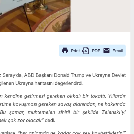
az Saray’da, ABD Başkanı Donald Trump ve Ukrayna Devlet
ilenen Ukrayna haritasını değerlendirdi.
rı kendine getirmesi gereken okkalı bir tokattı. Yıllardır
çözüme kavuşması gereken savaş alanından, ne hakkında
u şamar, muhtemelen sihirli bir şekilde Zelenski'yi
mek çok zor olacak”
dedi.
yanlara,
“her anlamda ne kadar çok şey kaybettiklerini”