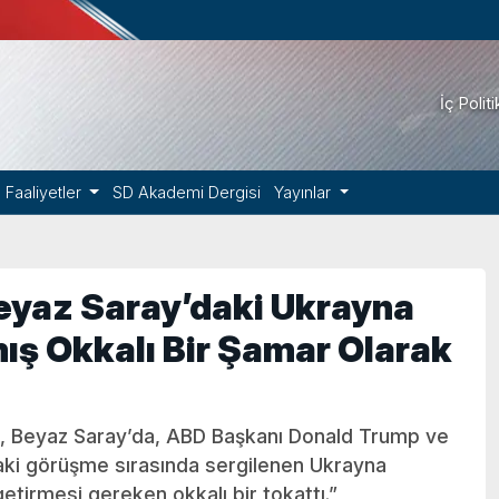
İç Polit
Faaliyetler
SD Akademi Dergisi
Yayınlar
Beyaz Saray’daki Ukrayna
mış Okkalı Bir Şamar Olarak
va, Beyaz Saray’da, ABD Başkanı Donald Trump ve
aki görüşme sırasında sergilenen Ukrayna
getirmesi gereken okkalı bir tokattı.”