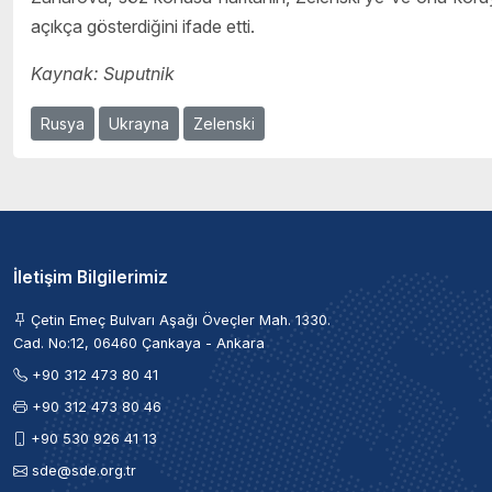
açıkça gösterdiğini ifade etti.
Kaynak: Suputnik
Rusya
Ukrayna
Zelenski
İletişim Bilgilerimiz
Çetin Emeç Bulvarı Aşağı Öveçler Mah. 1330.
Cad. No:12, 06460 Çankaya - Ankara
+90 312 473 80 41
+90 312 473 80 46
+90 530 926 41 13
sde@sde.org.tr