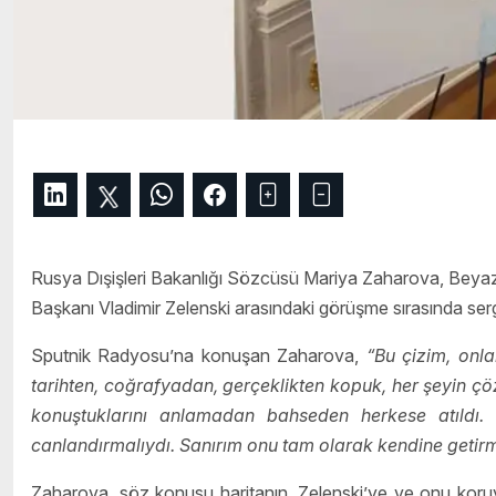
Rusya Dışişleri Bakanlığı Sözcüsü Mariya Zaharova, Bey
Başkanı Vladimir Zelenski arasındaki görüşme sırasında serg
Sputnik Radyosu’na konuşan Zaharova,
“Bu çizim, onla
tarihten, coğrafyadan, gerçeklikten kopuk, her şeyin 
konuştuklarını anlamadan bahseden herkese atıldı. B
canlandırmalıydı. Sanırım onu tam olarak kendine getir
Zaharova, söz konusu haritanın, Zelenski’ye ve onu koru