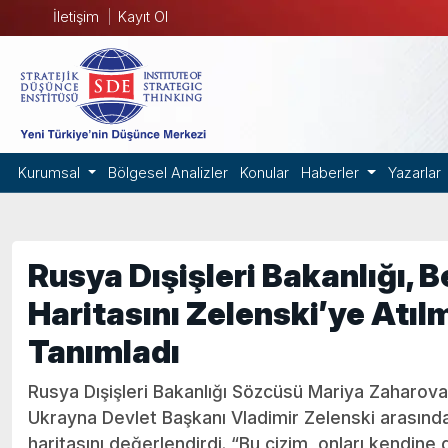
İletişim
Kayıt Ol
Kurumsal
Bölgesel Analizler
Konular
Haberler
Yazarlar
Rusya Dışişleri Bakanlığı, 
Haritasını Zelenski’ye Atıl
Tanımladı
Rusya Dışişleri Bakanlığı Sözcüsü Mariya Zaharo
Ukrayna Devlet Başkanı Vladimir Zelenski arasınd
haritasını değerlendirdi. “Bu çizim, onları kendine 