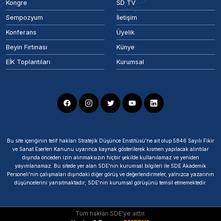
Kongre
SD TV
Sempozyum
İletişim
Konferans
Üyelik
Beyin Fırtınası
Künye
EİK Toplantıları
Kurumsal
Bu site içeriğinin telif hakları Stratejik Düşünce Enstitüsü’ne ait olup 5846 Sayılı Fikir
ve Sanat Eserleri Kanunu uyarınca kaynak gösterilerek kısmen yapılacak alıntılar
dışında önceden izin alınmaksızın hiçbir şekilde kullanılamaz ve yeniden
yayımlanamaz. Bu sitede yer alan SDE'nin kurumsal bilgileri ile SDE Akademik
Personeli'nin çalışmaları dışındaki diğer görüş ve değerlendirmeler, yalnızca yazarının
düşüncelerini yansıtmaktadır; SDE'nin kurumsal görüşünü temsil etmemektedir.
Tüm hakları SDE'ye aittir.