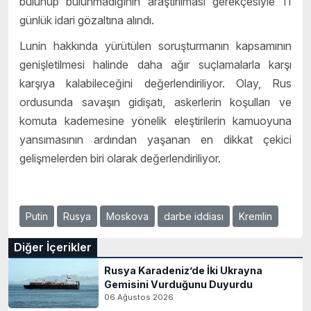
bulunup bulunmadığının araştırılması gerekçesiyle 11
günlük idari gözaltına alındı.
Lunin hakkında yürütülen soruşturmanın kapsamının
genişletilmesi halinde daha ağır suçlamalarla karşı
karşıya kalabileceğini değerlendiriliyor. Olay, Rus
ordusunda savaşın gidişatı, askerlerin koşulları ve
komuta kademesine yönelik eleştirilerin kamuoyuna
yansımasının ardından yaşanan en dikkat çekici
gelişmelerden biri olarak değerlendiriliyor.
Putin
Rusya
Moskova
darbe iddiası
Kremlin
Diğer İçerikler
Rusya Karadeniz’de İki Ukrayna
Gemisini Vurduğunu Duyurdu
06 Ağustos 2026