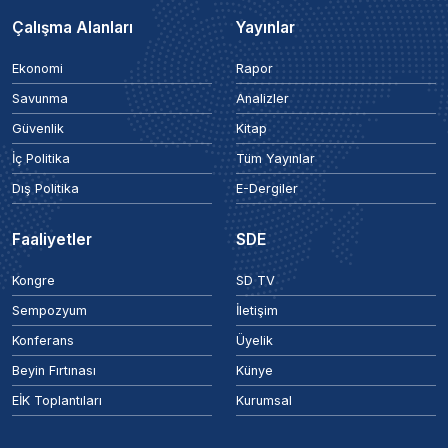
Çalışma Alanları
Yayınlar
Ekonomi
Rapor
Savunma
Analizler
Güvenlik
Kitap
İç Politika
Tüm Yayınlar
Dış Politika
E-Dergiler
Faaliyetler
SDE
Kongre
SD TV
Sempozyum
İletişim
Konferans
Üyelik
Beyin Fırtınası
Künye
EİK Toplantıları
Kurumsal