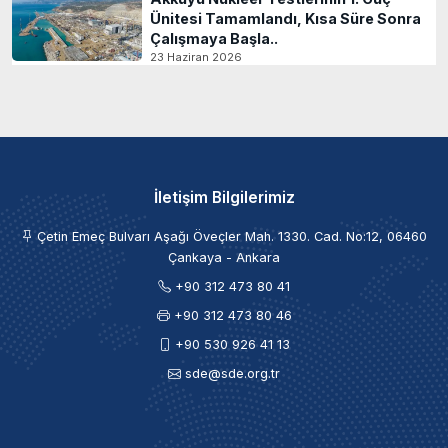
Ünitesi Tamamlandı, Kısa Süre Sonra
Çalışmaya Başla..
23 Haziran 2026
İletişim Bilgilerimiz
Çetin Emeç Bulvarı Aşağı Öveçler Mah. 1330. Cad. No:12, 06460
Çankaya - Ankara
+90 312 473 80 41
+90 312 473 80 46
+90 530 926 41 13
sde@sde.org.tr