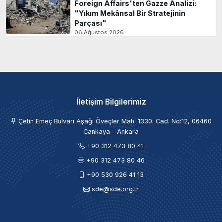
Foreign Affairs'ten Gazze Analizi:
"Yıkım Mekânsal Bir Stratejinin
Parçası"
06 Ağustos 2026
İletişim Bilgilerimiz
Çetin Emeç Bulvarı Aşağı Öveçler Mah. 1330. Cad. No:12, 06460
Çankaya - Ankara
+90 312 473 80 41
+90 312 473 80 46
+90 530 926 41 13
sde@sde.org.tr