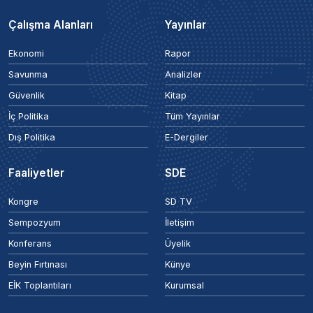
Çalışma Alanları
Yayınlar
Ekonomi
Rapor
Savunma
Analizler
Güvenlik
Kitap
İç Politika
Tüm Yayınlar
Dış Politika
E-Dergiler
Faaliyetler
SDE
Kongre
SD TV
Sempozyum
İletişim
Konferans
Üyelik
Beyin Fırtınası
Künye
EİK Toplantıları
Kurumsal