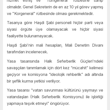
hizmet etmiş ve "Tümgeneral" rütbesine sahip
olmalıdır. Genel Sekreterin de en az 10 yıl görev yapmış
ve "Korgeneral" rütbesinde olması gerekmektedir.
Tasarıya göre Haşdi Şabi personeli hiçbir parti veya
siyasi örgüte üye olamayacak ve hiçbir siyasi
faaliyette bulunamayacak.
Haşdi Şabi'nin mali hesapları, Mali Denetim Divanı
tarafından incelenecek.
Yasa tasarısında Halk Seferberlik Güçleri'ndeki
savaşçıları tanımlamak için dört kez “mücahit” kelimesi
geçiyor ve komisyona “ideolojik rehberlik” adı altında
bir şeflik kurma yetkisi veriliyor.
Yasa tasarısı “vatan savunması kültürünü yaymayı ve
vatandaşları (Halk Seferberlik Komisyonu) ile işbirliği
yapmaya teşvik etmeyi” öngörüyor.