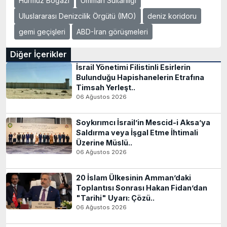
Hürmüz Boğazı
Umman Sultanlığı
Uluslararası Denizcilik Örgütü (IMO)
deniz koridoru
gemi geçişleri
ABD-İran görüşmeleri
Diğer İçerikler
İsrail Yönetimi Filistinli Esirlerin
Bulunduğu Hapishanelerin Etrafına
Timsah Yerleşt..
06 Ağustos 2026
Soykırımcı İsrail’in Mescid-i Aksa’ya
Saldırma veya İşgal Etme İhtimali
Üzerine Müslü..
06 Ağustos 2026
20 İslam Ülkesinin Amman’daki
Toplantısı Sonrası Hakan Fidan’dan
"Tarihi" Uyarı: Çözü..
06 Ağustos 2026