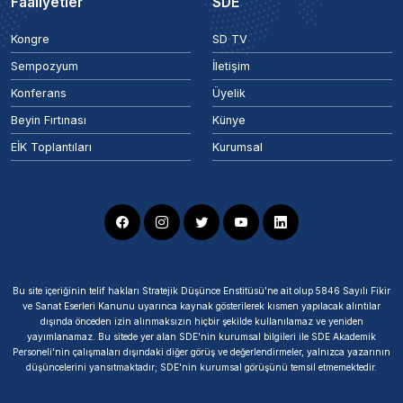
Faaliyetler
SDE
Kongre
SD TV
Sempozyum
İletişim
Konferans
Üyelik
Beyin Fırtınası
Künye
EİK Toplantıları
Kurumsal
Bu site içeriğinin telif hakları Stratejik Düşünce Enstitüsü’ne ait olup 5846 Sayılı Fikir
ve Sanat Eserleri Kanunu uyarınca kaynak gösterilerek kısmen yapılacak alıntılar
dışında önceden izin alınmaksızın hiçbir şekilde kullanılamaz ve yeniden
yayımlanamaz. Bu sitede yer alan SDE'nin kurumsal bilgileri ile SDE Akademik
Personeli'nin çalışmaları dışındaki diğer görüş ve değerlendirmeler, yalnızca yazarının
düşüncelerini yansıtmaktadır; SDE'nin kurumsal görüşünü temsil etmemektedir.