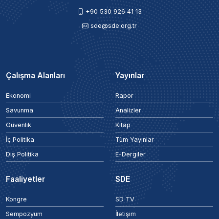
+90 530 926 41 13
sde@sde.org.tr
Çalışma Alanları
Yayınlar
Ekonomi
Rapor
Savunma
Analizler
Güvenlik
Kitap
İç Politika
Tüm Yayınlar
Dış Politika
E-Dergiler
Faaliyetler
SDE
Kongre
SD TV
Sempozyum
İletişim