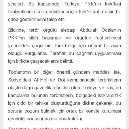
yineledi. Bu kapsamda, Türkiye, PKK
’
nı
n Irak
’
taki
faaliyetlerinin sona erdirilmesi iç
in Irak
’ın daha etkin bir
ç
aba g
östermesini talep etti.
Bildiride, terör örgütü elebaşı Abdullah Öcalan’ın
PKK
’
nın silah bırakması ve örgütün feshedilmesi
yönündeki çağrısının, tüm bölge için önemli bir adım
olduğu vurgulandı. Taraflar, bu çağrının uygulanması
için birlikte çalışacaklarını belirtti.
Toplantının bir diğer önemli gündem maddesi ise,
Suriye
’
deki Al-Hol ve Roj kamplarındaki teröristlerin
oluşturduğu güvenlik tehditleri oldu. Türkiye ve Irak, bu
kamplarda bulunan teröristlerin, bölgedeki istikrarsızlık
için ciddi bir tehlike oluşturduğuna dikkat çekerek, bu
soruna çözüm bulmak için ortak bir komite kurulması
gerektiği konusunda mutabık kaldılar.