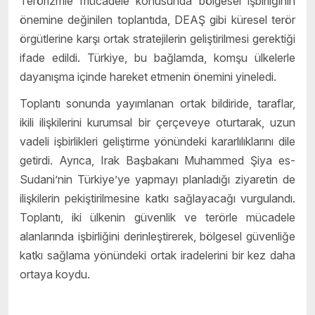
Terörizmle mücadele konusunda bölgesel işbirliğinin
önemine değinilen toplantıda, DEAŞ gibi kü
resel ter
ör
örgütlerine karşı ortak stratejilerin geliştirilmesi gerektiği
ifade edildi. Türkiye, bu bağlamda, komşu ülkelerle
dayanış
ma i
çinde hareket etmenin önemini yineledi.
Toplantı sonunda yayımlanan ortak bildiride, taraflar,
ikili ilişkilerini kurumsal bir çerçeveye oturtarak, uzun
vadeli işbirlikleri geliştirme yönündeki kararlılıklarını dile
getirdi. Ayrıca, Irak Başbakanı
Muhammed
Şiya es-
Sudani
’
nin Türkiye
’
ye yapmayı planladığı ziyaretin de
ilişkilerin pekiştirilmesine katkı sağlayacağı vurgulandı.
Toplantı, iki ülkenin güvenlik ve terörle mücadele
alanlarında işbirliğini derinleştirerek, bö
lgesel g
üvenliğe
katkı sağlama yönündeki ortak iradelerini bir kez daha
ortaya koydu.