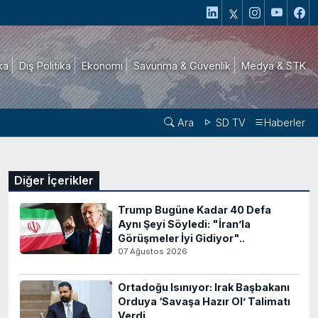
ika
Dış Politika
Ekonomi
Savunma & Güvenlik
Medya & STK
Ara
SD TV
Haberler
Diğer İçerikler
Trump Bugüne Kadar 40 Defa
Aynı Şeyi Söyledi: "İran’la
Görüşmeler İyi Gidiyor"..
07 Ağustos 2026
Ortadoğu Isınıyor: Irak Başbakanı
Orduya ‘Savaşa Hazır Ol’ Talimatı
Verdi