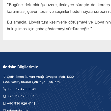
"Bugüne dek olduğu üzere, ilerleyen süreçte de, kardeş Li
korunması, güven tesisi ve seçimler hedefli siyasi sürecin 
Bu amaçla, Libyalı tüm kesimlerle görüşmeyi ve Libya'nın 
buluşulması için çaba göstermeyi sürdüreceğiz."
İletişim Bilgilerimiz
Çetin Emeç Bulvarı Aşağı Öveçler Mah. 1330.
Cad. No:12, 06460 Çankaya - Ankara
+90 312 473 80 41
+90 312 473 80 46
+90 530 926 41 13
sde@sde.org.tr