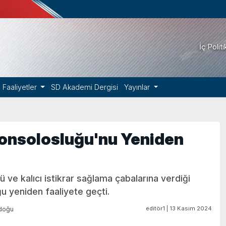
İç Polit
Faaliyetler
SD Akademi Dergisi
Yayınlar
konsolosluğu'nu Yeniden
ğü ve kalıcı istikrar sağlama çabalarına verdiği
 yeniden faaliyete geçti.
editör1 | 13 Kasım 2024
doğu