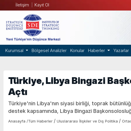
İletişim
Kayıt Ol
Kurumsal
Bölgesel Analizler
Konular
Haberler
Yazarlar
Türkiye, Libya Bingazi Baş
Açtı
Türkiye'nin Libya'nın siyasi birliği, toprak bütünlü
destek kapsamında, Libya Bingazi Başkonsolosluğu
/
/
Anasayfa
/
Tüm Haberler
Uluslararası İlişkiler ve Dış Politika
Orta