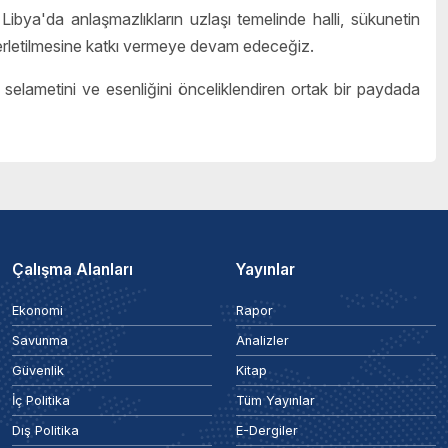
bya'da anlaşmazlıkların uzlaşı temelinde halli, sükunetin
ilerletilmesine katkı vermeye devam edeceğiz.
selametini ve esenliğini önceliklendiren ortak bir paydada
Çalışma Alanları
Yayınlar
Ekonomi
Rapor
Savunma
Analizler
Güvenlik
Kitap
İç Politika
Tüm Yayınlar
Dış Politika
E-Dergiler