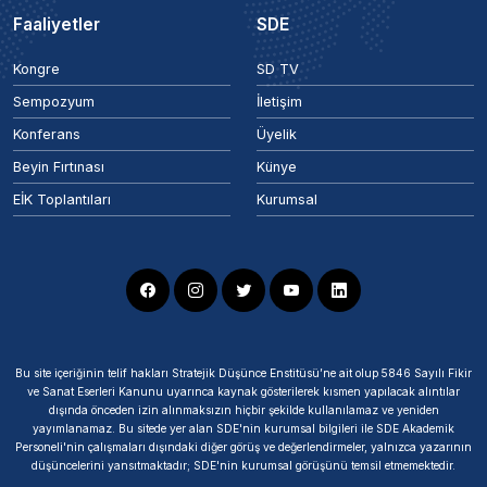
Faaliyetler
SDE
Kongre
SD TV
Sempozyum
İletişim
Konferans
Üyelik
Beyin Fırtınası
Künye
EİK Toplantıları
Kurumsal
Bu site içeriğinin telif hakları Stratejik Düşünce Enstitüsü’ne ait olup 5846 Sayılı Fikir
ve Sanat Eserleri Kanunu uyarınca kaynak gösterilerek kısmen yapılacak alıntılar
dışında önceden izin alınmaksızın hiçbir şekilde kullanılamaz ve yeniden
yayımlanamaz. Bu sitede yer alan SDE'nin kurumsal bilgileri ile SDE Akademik
Personeli'nin çalışmaları dışındaki diğer görüş ve değerlendirmeler, yalnızca yazarının
düşüncelerini yansıtmaktadır; SDE'nin kurumsal görüşünü temsil etmemektedir.