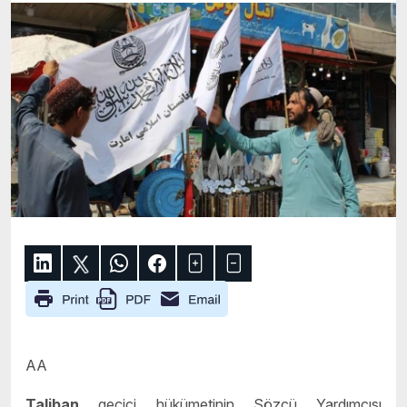
AA
Taliban
geçici hükümetinin Sözcü Yardımcısı