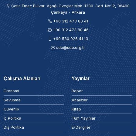
Çetin Emeç Bulvarı Aşağı Öveçler Mah. 1330. Cad. No:12, 06460
Çankaya - Ankara
+90 312 473 80 41
+90 312 473 80 46
+90 530 926 41 13
sde@sde.org.tr
Çalışma Alanları
Yayınlar
Ekonomi
Rapor
Savunma
Analizler
Güvenlik
Kitap
İç Politika
Tüm Yayınlar
Dış Politika
E-Dergiler