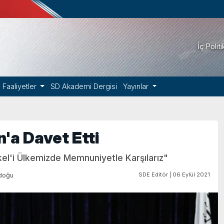
İç Polit
Faaliyetler
SD Akademi Dergisi
Yayınlar
n'a Davet Etti
el'i Ülkemizde Memnuniyetle Karşılarız"
SDE Editör | 06 Eylül 2021
doğu