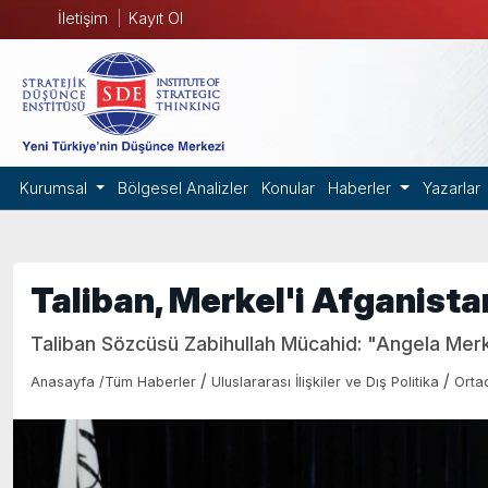
İletişim
Kayıt Ol
Kurumsal
Bölgesel Analizler
Konular
Haberler
Yazarlar
Taliban, Merkel'i Afganista
Taliban Sözcüsü Zabihullah Mücahid: "Angela Merk
/
/
Anasayfa
/
Tüm Haberler
Uluslararası İlişkiler ve Dış Politika
Orta