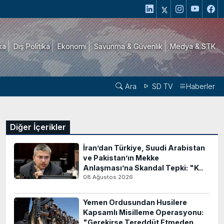
ika
Dış Politika
Ekonomi
Savunma & Güvenlik
Medya & STK
Ara
SD TV
Haberler
Diğer İçerikler
İran’dan Türkiye, Suudi Arabistan
ve Pakistan’ın Mekke
Anlaşması’na Skandal Tepki: "K..
08 Ağustos 2026
Yemen Ordusundan Husilere
Kapsamlı Misilleme Operasyonu:
"Gerekirse Tereddüt Etmeden ..