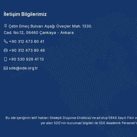
İletişim Bilgilerimiz
Çetin Emeç Bulvarı Aşağı Öveçler Mah. 1330.
Cad. No:12, 06460 Çankaya - Ankara
+90 312 473 80 41
+90 312 473 80 46
+90 530 926 41 13
sde@sde.org.tr
Bu site içeriğinin telif hakları Stratejik Düşünce Enstitüsü’ne ait olup 5846 Sayılı Fik
yer alan SDE'nin kurumsal bilgileri ile SDE Akademik Personeli'