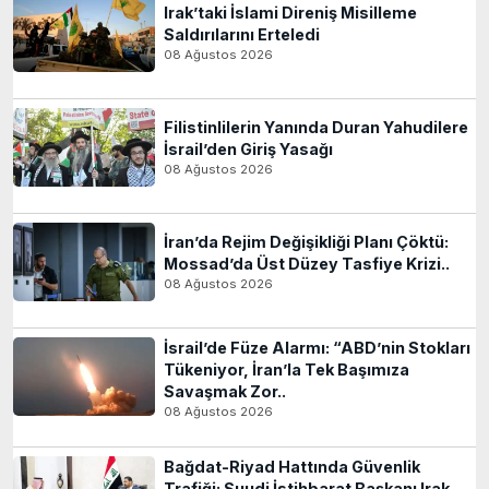
Irak’taki İslami Direniş Misilleme
Saldırılarını Erteledi
08 Ağustos 2026
Filistinlilerin Yanında Duran Yahudilere
İsrail’den Giriş Yasağı
08 Ağustos 2026
İran’da Rejim Değişikliği Planı Çöktü:
Mossad’da Üst Düzey Tasfiye Krizi..
08 Ağustos 2026
İsrail’de Füze Alarmı: “ABD’nin Stokları
Tükeniyor, İran’la Tek Başımıza
Savaşmak Zor..
08 Ağustos 2026
Bağdat-Riyad Hattında Güvenlik
Trafiği: Suudi İstihbarat Başkanı Irak