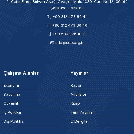
Çetin Emeç Bulvarı Aşağı Öveçler Mah. 1330. Cad. No:12, 06460
Çankaya - Ankara
+90 312 473 80 41
+90 312 473 80 46
+90 530 926 41 13
sde@sde.org.tr
Çalışma Alanları
Yayınlar
Ekonomi
Rapor
Savunma
Analizler
Güvenlik
Kitap
İç Politika
Tüm Yayınlar
Dış Politika
E-Dergiler