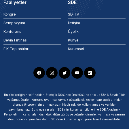
Faaliyetler
SDE
Kongre
SD TV
Sempozyum
İletişim
Konferans
Üyelik
Beyin Fırtınası
Künye
EİK Toplantıları
Kurumsal
Bu site içeriğinin telif hakları Stratejik Düşünce Enstitüsü’ne ait olup 5846 Sayılı Fikir
ve Sanat Eserleri Kanunu uyarınca kaynak gösterilerek kısmen yapılacak alıntılar
dışında önceden izin alınmaksızın hiçbir şekilde kullanılamaz ve yeniden
yayımlanamaz. Bu sitede yer alan SDE'nin kurumsal bilgileri ile SDE Akademik
Personeli'nin çalışmaları dışındaki diğer görüş ve değerlendirmeler, yalnızca yazarının
düşüncelerini yansıtmaktadır; SDE'nin kurumsal görüşünü temsil etmemektedir.