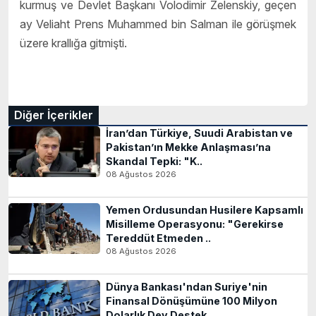
kurmuş ve Devlet Başkanı Volodimir Zelenskiy, geçen
ay Veliaht Prens Muhammed bin Salman ile görüşmek
üzere krallığa gitmişti.
Diğer İçerikler
İran’dan Türkiye, Suudi Arabistan ve
Pakistan’ın Mekke Anlaşması’na
Skandal Tepki: "K..
08 Ağustos 2026
Yemen Ordusundan Husilere Kapsamlı
Misilleme Operasyonu: "Gerekirse
Tereddüt Etmeden ..
08 Ağustos 2026
Dünya Bankası'ndan Suriye'nin
Finansal Dönüşümüne 100 Milyon
Dolarlık Dev Destek..