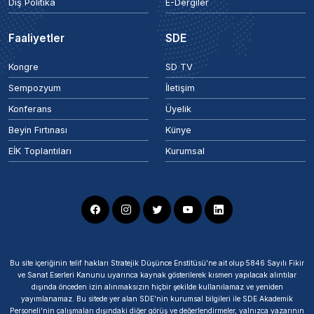
Dış Politika
E-Dergiler
Faaliyetler
SDE
Kongre
SD TV
Sempozyum
İletişim
Konferans
Üyelik
Beyin Fırtınası
Künye
EİK Toplantıları
Kurumsal
Bu site içeriğinin telif hakları Stratejik Düşünce Enstitüsü’ne ait olup 5846 Sayılı Fikir
ve Sanat Eserleri Kanunu uyarınca kaynak gösterilerek kısmen yapılacak alıntılar
dışında önceden izin alınmaksızın hiçbir şekilde kullanılamaz ve yeniden
yayımlanamaz. Bu sitede yer alan SDE'nin kurumsal bilgileri ile SDE Akademik
Personeli'nin çalışmaları dışındaki diğer görüş ve değerlendirmeler, yalnızca yazarının