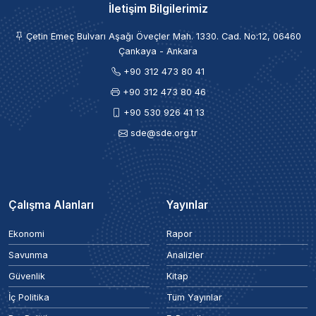
İletişim Bilgilerimiz
Çetin Emeç Bulvarı Aşağı Öveçler Mah. 1330. Cad. No:12, 06460
Çankaya - Ankara
+90 312 473 80 41
+90 312 473 80 46
+90 530 926 41 13
sde@sde.org.tr
Çalışma Alanları
Yayınlar
Ekonomi
Rapor
Savunma
Analizler
Güvenlik
Kitap
İç Politika
Tüm Yayınlar