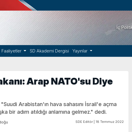
İç Polit
Faaliyetler
SD Akademi Dergisi
Yayınlar
Bakanı: Arap NATO'su Diye
, "Suudi Arabistan'ın hava sahasını İsrail'e açma
aşka bir adım atıldığı anlamına gelmez." dedi.
SDE Editör | 18 Temmuz 2022
doğu