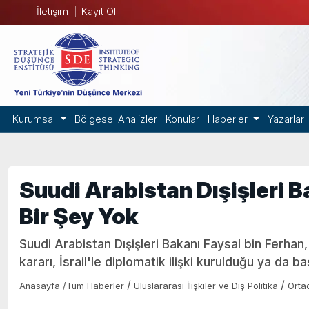
İletişim
Kayıt Ol
Kurumsal
Bölgesel Analizler
Konular
Haberler
Yazarlar
Suudi Arabistan Dışişleri 
Bir Şey Yok
Suudi Arabistan Dışişleri Bakanı Faysal bin Ferhan
kararı, İsrail'le diplomatik ilişki kurulduğu ya da b
/
/
Anasayfa
/
Tüm Haberler
Uluslararası İlişkiler ve Dış Politika
Orta