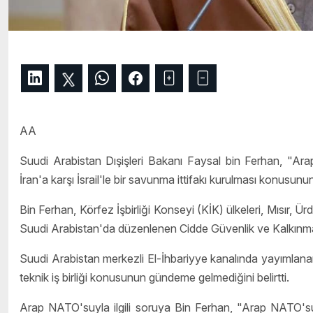
AA
Suudi Arabistan Dışişleri Bakanı Faysal bin Ferhan, "Ar
İran'a karşı İsrail'le bir savunma ittifakı kurulması konusu
Bin Ferhan, Körfez İşbirliği Konseyi (KİK) ülkeleri, Mısır, Ü
Suudi Arabistan'da düzenlenen Cidde Güvenlik ve Kalkınma Z
Suudi Arabistan merkezli El-İhbariyye kanalında yayımlanan
teknik iş birliği konusunun gündeme gelmediğini belirtti.
Arap NATO'suyla ilgili soruya Bin Ferhan, "Arap NATO'su