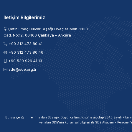
İletişim Bilgilerimiz
Çetin Emeç Bulvarı Aşağı Öveçler Mah. 1330.
Cad. No:12, 06460 Çankaya - Ankara
+90 312 473 80 41
+90 312 473 80 46
+90 530 926 41 13
sde@sde.org.tr
Bu site içeriğinin telif hakları Stratejik Düşünce Enstitüsü’ne ait olup 5846 Sayılı Fik
yer alan SDE'nin kurumsal bilgileri ile SDE Akademik Personeli'