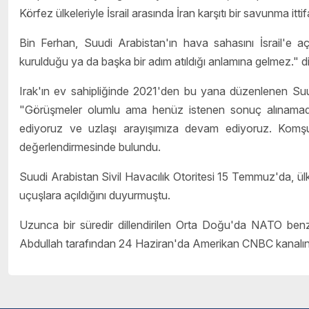
Körfez ülkeleriyle İsrail arasında İran karşıtı bir savunma i
Bin Ferhan, Suudi Arabistan'ın hava sahasını İsrail'e açma 
kurulduğu ya da başka bir adım atıldığı anlamına gelmez." d
Irak'ın ev sahipliğinde 2021'den bu yana düzenlenen Suu
"Görüşmeler olumlu ama henüz istenen sonuç alınamadı.
ediyoruz ve uzlaşı arayışımıza devam ediyoruz. Komşu
değerlendirmesinde bulundu.
Suudi Arabistan Sivil Havacılık Otoritesi 15 Temmuz'da, ülk
uçuşlara açıldığını duyurmuştu.
Uzunca bir süredir dillendirilen Orta Doğu'da NATO benzeri
Abdullah tarafından 24 Haziran'da Amerikan CNBC kanalına