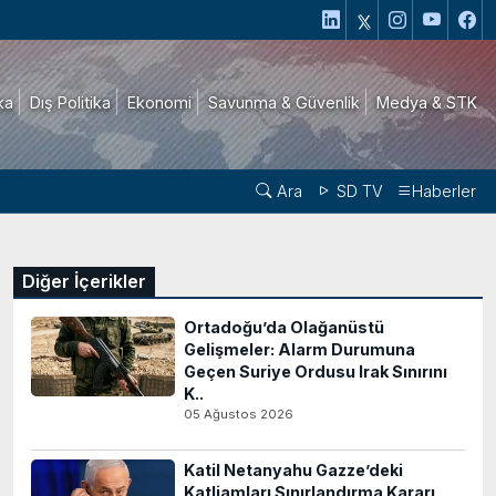
ika
Dış Politika
Ekonomi
Savunma & Güvenlik
Medya & STK
Ara
SD TV
Haberler
Diğer İçerikler
Ortadoğu’da Olağanüstü
Gelişmeler: Alarm Durumuna
Geçen Suriye Ordusu Irak Sınırını
K..
05 Ağustos 2026
Katil Netanyahu Gazze’deki
Katliamları Sınırlandırma Kararı