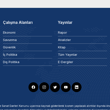
Çalışma Alanları
Yayınlar
Ekonomi
Rapor
Savunma
Analizler
Güvenlik
Kitap
İç Politika
Tüm Yayınlar
Dış Politika
E-Dergiler
ir ve Sanat Eserleri Kanunu uyarınca kaynak gösterilerek kısmen yapılacak alıntılar dışında
nin çalışmaları dışındaki diğer görüş ve değerlendirmeler, yalnızca yazarının düşüncelerin