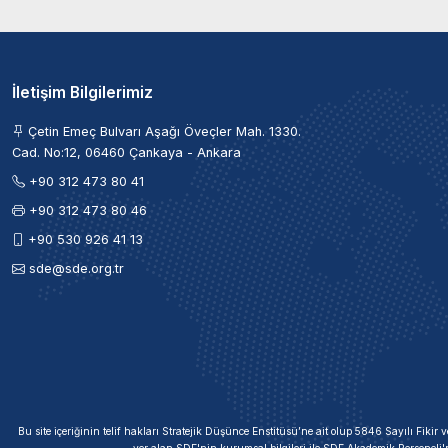
İletişim Bilgilerimiz
Çetin Emeç Bulvarı Aşağı Öveçler Mah. 1330.
Cad. No:12, 06460 Çankaya - Ankara
+90 312 473 80 41
+90 312 473 80 46
+90 530 926 41 13
sde@sde.org.tr
Bu site içeriğinin telif hakları Stratejik Düşünce Enstitüsü’ne ait olup 5846 Sayılı Fik
yer alan SDE'nin kurumsal bilgileri ile SDE Akademik Personeli'