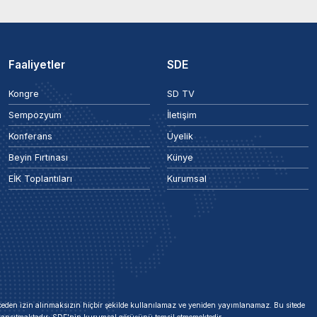
Faaliyetler
SDE
Kongre
SD TV
Sempozyum
İletişim
Konferans
Üyelik
Beyin Fırtınası
Künye
EİK Toplantıları
Kurumsal
 önceden izin alınmaksızın hiçbir şekilde kullanılamaz ve yeniden yayımlanamaz. Bu sitede
i yansıtmaktadır; SDE'nin kurumsal görüşünü temsil etmemektedir.