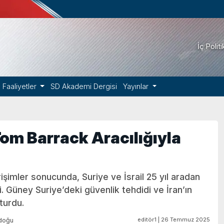
İç Polit
Faaliyetler
SD Akademi Dergisi
Yayınlar
, Tom Barrack Aracılığıyla
şimler sonucunda, Suriye ve İsrail 25 yıl aradan
. Güney Suriye’deki güvenlik tehdidi ve İran’ın
turdu.
editör1 | 26 Temmuz 2025
doğu