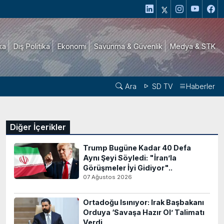
ika
Dış Politika
Ekonomi
Savunma & Güvenlik
Medya & STK
Ara
SD TV
Haberler
Diğer İçerikler
Trump Bugüne Kadar 40 Defa
Aynı Şeyi Söyledi: "İran’la
Görüşmeler İyi Gidiyor"..
07 Ağustos 2026
Ortadoğu Isınıyor: Irak Başbakanı
Orduya ‘Savaşa Hazır Ol’ Talimatı
Verdi