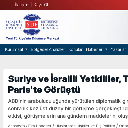
İletişim
Kayıt Ol
Kurumsal
Bölgesel Analizler
Konular
Haberler
Yazarlar
Suriye ve İsrailli Yetkililer
Paris'te Görüştü
ABD’nin arabuluculuğunda yürütülen diplomatik giri
sonra ilk kez üst düzey bir görüşme gerçekleştirdi
etkisi, görüşmelerin ana gündem maddelerini oluş
/
/
Anasayfa
/
Tüm Haberler
Uluslararası İlişkiler ve Dış Politika
Orta