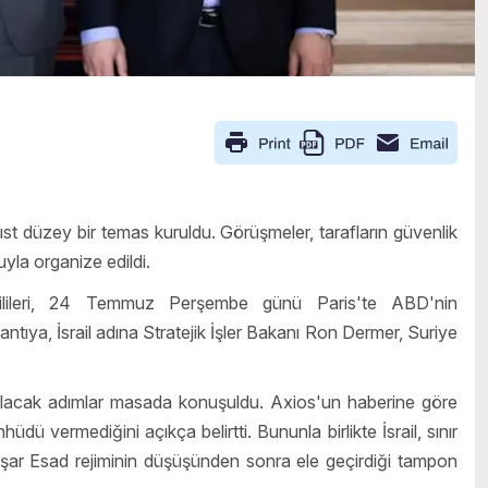
 üst düzey bir temas kuruldu. Görüşmeler, tarafların güvenlik
yla organize edildi.
kilileri, 24 Temmuz Perşembe günü Paris'te ABD'nin
antıya, İsrail adına Stratejik İşler Bakanı Ron Dermer, Suriye
 atılacak adımlar masada konuşuldu. Axios'un haberine göre
hüdü vermediğini açıkça belirtti. Bununla birlikte İsrail, sınır
Beşar Esad rejiminin düşüşünden sonra ele geçirdiği tampon