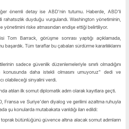
 diğer önemli detay ise ABD'nin tutumu. Haberde, ABD'li
ciddi rahatsızlık duyduğu vurgulandı. Washington yönetiminin,
ye yönetimini riske atmasından endişe ettiği belirtiliyor.
isi Tom Barrack, görüşme sonrası yaptığı açıklamada,
 başardık. Tüm taraflar bu çabaları sürdürme kararlılıklarını
ntilerinin sadece güvenlik düzenlemeleriyle sınırlı olmadığını
atma konusunda daha istekli olmasını umuyoruz" dedi ve
 olabileceği sinyalini verdi.
a atılan ilk somut diplomatik adım olarak kayıtlara geçti.
BD, Fransa ve Suriye'den diyalog ve gerilimi azaltma ruhuyla
mada şu konularda mutabakata varıldığı ilan edildi:
i ve toprak bütünlüğünü güvence altına alacak somut adımların