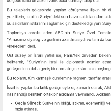
bölgede kalıcı bir askeri varlık bulundurmayı talep etti.
Bu taleplerin gölgesinde yapılan görüşmeye ilişkin bir
yetkililerin, İsrail'in Suriye'deki son hava saldırılarından 
bu saldırıların istikrarını sağlamak için desteklediği yeni Suri
Toplantıya aracılık eden ABD'nin Suriye Özel Temsilc
"Amacımız diyalog ve gerilimin azaltılmasıydı ve tam da bunu
yinelediler" dedi.
Üst düzey bir İsrailli yetkili ise, Paris'teki zirveden bekle
belirterek, "Suriye'nin İsrail ile diplomatik adımlar 
görüşmelerin daha geniş bir normalleşme sürecinin başlangıcı
Bu toplantı, tüm karmaşık gündemine rağmen, taraflar arasınd
İsrail ile yapılan bu kritik görüşmeyle eş zamanlı olarak, A
hazırlandığı belirtilen ortak bir açıklama yayımlandı. Açıkla
Geçiş Süreci:
Suriye’nin birliği, istikrarı, egemenliğ
hızla atılması.