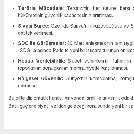
Terörle Mücadele:
Terörizmin her türüne karşı or
hükümetinin güvenlik kapasitesinin artırılması.
Siyasi Süreç:
Özellikle Suriye’nin kuzeydoğusu ve Sü
destek verilmesi.
SDG ile Görüşmeler:
10 Mart anlaşmasının tam uygul
(SDG) arasında Paris’te yeni bir istişare turunun en k
Hesap Verilebilirlik:
Şiddet eylemlerinin faillerini
raporlarının sonuçlarının memnuniyetle karşılanması.
Bölgesel Güvenlik:
Suriye’nin komşularına, komşul
edilmesi.
Bu çifte diplomatik hamle, bir yanda İsrail ile güvenlik oda
Batılı güçlerle siyasi ve idari geleceği konusunda yeni bir s