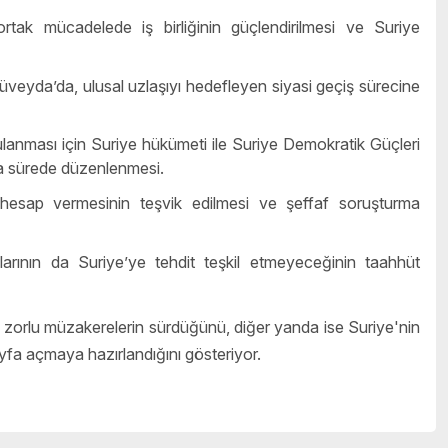
tak mücadelede iş birliğinin güçlendirilmesi ve Suriye
veyda’da, ulusal uzlaşıyı hedefleyen siyasi geçiş sürecine
anması için Suriye hükümeti ile Suriye Demokratik Güçleri
ısa sürede düzenlenmesi.
n hesap vermesinin teşvik edilmesi ve şeffaf soruşturma
arının da Suriye’ye tehdit teşkil etmeyeceğinin taahhüt
klı zorlu müzakerelerin sürdüğünü, diğer yanda ise Suriye'nin
ayfa açmaya hazırlandığını gösteriyor.