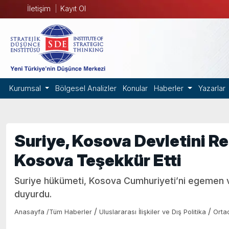
İletişim
Kayıt Ol
Kurumsal
Bölgesel Analizler
Konular
Haberler
Yazarlar
Suriye, Kosova Devletini Re
Kosova Teşekkür Etti
Suriye hükümeti, Kosova Cumhuriyeti’ni egemen ve
duyurdu.
/
/
Anasayfa
/
Tüm Haberler
Uluslararası İlişkiler ve Dış Politika
Orta