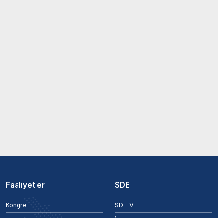
Faaliyetler
SDE
Kongre
SD TV