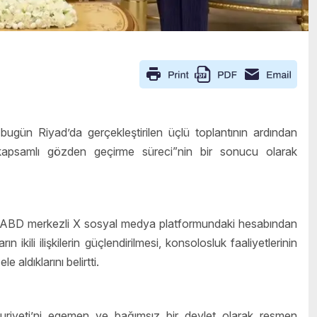
gün Riyad’da gerçekleştirilen üçlü toplantının ardından
 “kapsamlı gözden geçirme süreci”nin bir sonucu olarak
ğı, ABD merkezli X sosyal medya platformundaki hesabından
ikili ilişkilerin güçlendirilmesi, konsolosluk faaliyetlerinin
e aldıklarını belirtti.
iyeti’ni egemen ve bağımsız bir devlet olarak resmen