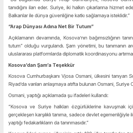
tanıdığını ilan eder. Suriye, iki halkın çıkarlarına hizmet ede
Balkanlar ile dünya güvenliğine katkı sağlamaya isteklidir.”
“Arap Dünyası Adına Net Bir Tutum”
Açıklamanın devamında, Kosova’nın bağımsızlığının tanı
tutum” olduğu vurgulandı. Şam yönetimi, bu tanımanın ardınd
uluslararası platformlarda diplomatik koordinasyonu artırmayı
Kosova’dan Şam’a Teşekkür
Kosova Cumhurbaşkanı Vjosa Osmani, ülkesini tanıyan Suri
Riyad’da varılan anlaşmaya atıfta bulunan Osmani, Suriye C
Osmani, yaptığı açıklamada şu ifadeleri kullandı:
“Kosova ve Suriye halkları özgürlüklerine kavuşmak iç
gerçekleşen karşılıklı tanıma, sadece devlet egemenliğiyle 
yaptığı fedakarlıkların da tanınmasıdır.”