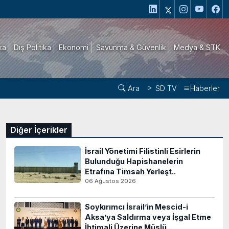
ika
Dış Politika
Ekonomi
Savunma & Güvenlik
Medya & STK
Ara
SD TV
Haberler
Diğer İçerikler
İsrail Yönetimi Filistinli Esirlerin
Bulunduğu Hapishanelerin
Etrafına Timsah Yerleşt..
06 Ağustos 2026
Soykırımcı İsrail’in Mescid-i
Aksa’ya Saldırma veya İşgal Etme
İhtimali Üzerine Müslü..