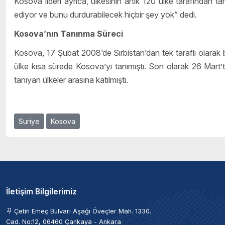
Kosova lideri ayrıca, ülkesinin artık 120 ülke tarafından t
ediyor ve bunu durdurabilecek hiçbir şey yok” dedi.
Kosova’nın Tanınma Süreci
Kosova, 17 Şubat 2008’de Sırbistan’dan tek taraflı olarak b
ülke kısa sürede Kosova’yı tanımıştı. Son olarak 26 Mart’
tanıyan ülkeler arasına katılmıştı.
Suriye
Kosova
İletişim Bilgilerimiz
Çetin Emeç Bulvarı Aşağı Öveçler Mah. 1330.
Cad. No:12, 06460 Çankaya - Ankara