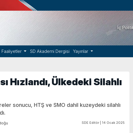
İç Polit
Faaliyetler
SD Akademi Dergisi
Yayınlar
ı Hızlandı, Ülkedeki Silahlı
eler sonucu, HTŞ ve SMO dahil kuzeydeki silahlı
dı.
SDE Editör | 14 Ocak 2025
doğu