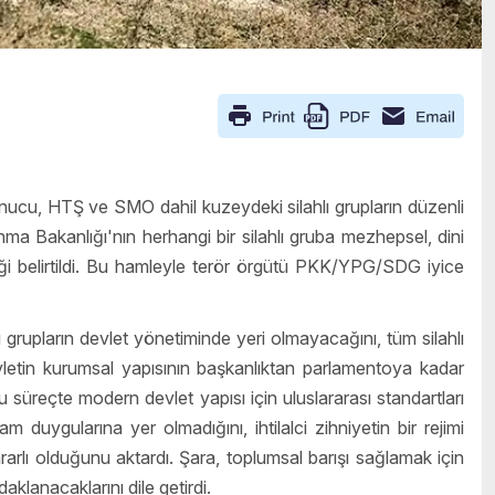
ucu, HTŞ ve SMO dahil kuzeydeki silahlı grupların düzenli
 Bakanlığı'nın herhangi bir silahlı gruba mezhepsel, dini
iği belirtildi. Bu hamleyle terör örgütü PKK/YPG/SDG iyice
grupların devlet yönetiminde yeri olmayacağını, tüm silahlı
evletin kurumsal yapısının başkanlıktan parlamentoya kadar
üreçte modern devlet yapısı için uluslararası standartları
 duygularına yer olmadığını, ihtilalci zihniyetin bir rejimi
rarlı olduğunu aktardı. Şara, toplumsal barışı sağlamak için
klanacaklarını dile getirdi.