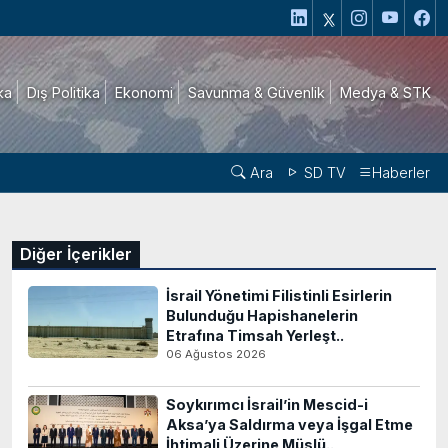
ika
Dış Politika
Ekonomi
Savunma & Güvenlik
Medya & STK
Ara
SD TV
Haberler
Diğer İçerikler
İsrail Yönetimi Filistinli Esirlerin
Bulunduğu Hapishanelerin
Etrafına Timsah Yerleşt..
06 Ağustos 2026
Soykırımcı İsrail’in Mescid-i
Aksa’ya Saldırma veya İşgal Etme
İhtimali Üzerine Müslü..