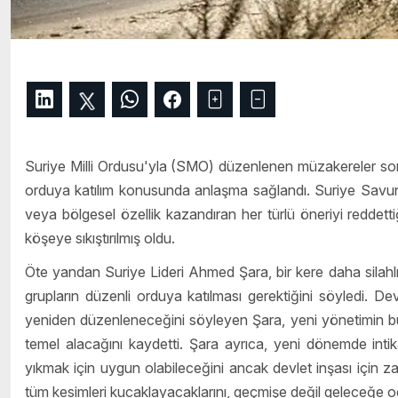
Suriye Milli Ordusu'yla (SMO) düzenlenen müzakereler son
orduya katılım konusunda anlaşma sağlandı. Suriye Savunma
veya bölgesel özellik kazandıran her türlü öneriyi reddett
köşeye sıkıştırılmış oldu.
Öte yandan Suriye Lideri Ahmed Şara, bir kere daha silahlı 
grupların düzenli orduya katılması gerektiğini söyledi. D
yeniden düzenleneceğini söyleyen Şara, yeni yönetimin bu s
temel alacağını kaydetti. Şara ayrıca, yeni dönemde intikam
yıkmak için uygun olabileceğini ancak devlet inşası için za
tüm kesimleri kucaklayacaklarını, geçmişe değil geleceğe oda