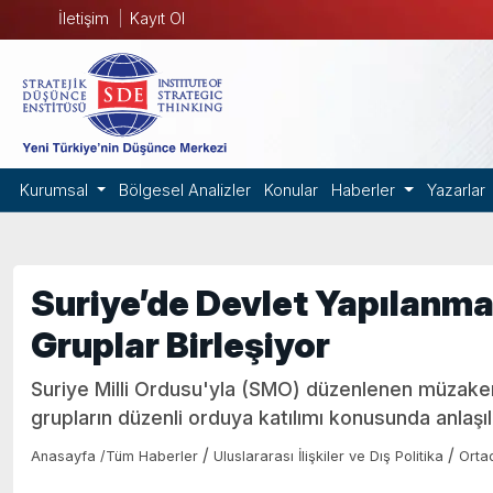
İletişim
Kayıt Ol
Kurumsal
Bölgesel Analizler
Konular
Haberler
Yazarlar
Suriye’de Devlet Yapılanmas
Gruplar Birleşiyor
Suriye Milli Ordusu'yla (SMO) düzenlenen müzaker
grupların düzenli orduya katılımı konusunda anlaşıl
/
/
Anasayfa
/
Tüm Haberler
Uluslararası İlişkiler ve Dış Politika
Orta