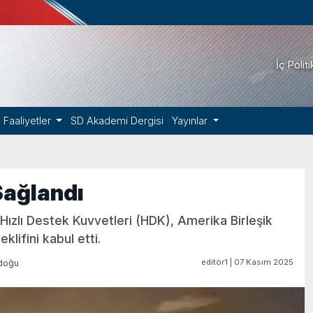
İç Polit
Faaliyetler
SD Akademi Dergisi
Yayınlar
Sağlandı
ızlı Destek Kuvvetleri (HDK), Amerika Birleşik
lifini kabul etti.
editör1 | 07 Kasım 2025
doğu