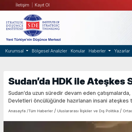
İletişim
Kayıt Ol
Kurumsal
Bölgesel Analizler
Konular
Haberler
Yazarlar
Sudan’da HDK ile Ateşkes 
Sudan’da uzun süredir devam eden çatışmalarda, H
Devletleri öncülüğünde hazırlanan insani ateşkes tek
/
/
Anasayfa
/
Tüm Haberler
Uluslararası İlişkiler ve Dış Politika
Orta