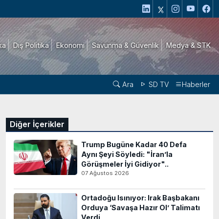
ika
Dış Politika
Ekonomi
Savunma & Güvenlik
Medya & STK
Ara
SD TV
Haberler
Diğer İçerikler
Trump Bugüne Kadar 40 Defa
Aynı Şeyi Söyledi: "İran’la
Görüşmeler İyi Gidiyor"..
07 Ağustos 2026
Ortadoğu Isınıyor: Irak Başbakanı
Orduya ‘Savaşa Hazır Ol’ Talimatı
Verdi