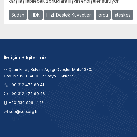
karşılaşılabilecek zorluklara ilişkin endişeler sürüyor.
Sudan
HDK
Hızlı Destek Kuvvetleri
ordu
ateşkes
İletişim Bilgilerimiz
Çetin Emeç Bulvarı Aşağı Öveçler Mah. 1330.
Cad. No:12, 06460 Çankaya - Ankara
+90 312 473 80 41
+90 312 473 80 46
+90 530 926 41 13
sde@sde.org.tr