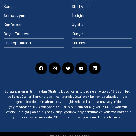
Kongre
SD TV
Sempozyum
İletişim
Konferans
Üyelik
Beyin Fırtınası
Künye
EİK Toplantıları
Kurumsal
Bu site içeriğinin telif hakları Stratejik Düşünce Enstitüsü’ne ait olup 5846 Sayılı Fikir
ve Sanat Eserleri Kanunu uyarınca kaynak gösterilerek kısmen yapılacak alıntılar
dışında önceden izin alınmaksızın hiçbir şekilde kullanılamaz ve yeniden
yayımlanamaz. Bu sitede yer alan SDE'nin kurumsal bilgileri ile SDE Akademik
Personeli'nin çalışmaları dışındaki diğer görüş ve değerlendirmeler, yalnızca yazarının
düşüncelerini yansıtmaktadır; SDE'nin kurumsal görüşünü temsil etmemektedir.