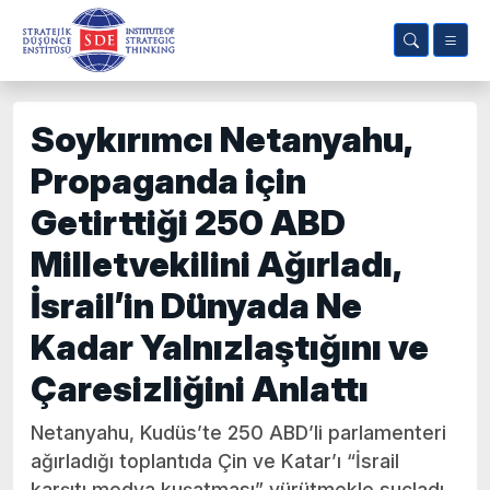
Soykırımcı Netanyahu,
Propaganda için
Getirttiği 250 ABD
Milletvekilini Ağırladı,
İsrail’in Dünyada Ne
Kadar Yalnızlaştığını ve
Çaresizliğini Anlattı
Netanyahu, Kudüs’te 250 ABD’li parlamenteri
ağırladığı toplantıda Çin ve Katar’ı “İsrail
karşıtı medya kuşatması” yürütmekle suçladı.