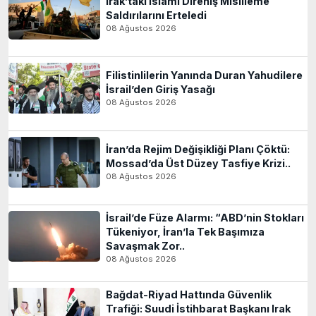
Irak’taki İslami Direniş Misilleme
Saldırılarını Erteledi
08 Ağustos 2026
Filistinlilerin Yanında Duran Yahudilere
İsrail’den Giriş Yasağı
08 Ağustos 2026
İran’da Rejim Değişikliği Planı Çöktü:
Mossad’da Üst Düzey Tasfiye Krizi..
08 Ağustos 2026
İsrail’de Füze Alarmı: “ABD’nin Stokları
Tükeniyor, İran’la Tek Başımıza
Savaşmak Zor..
08 Ağustos 2026
Bağdat-Riyad Hattında Güvenlik
Trafiği: Suudi İstihbarat Başkanı Irak