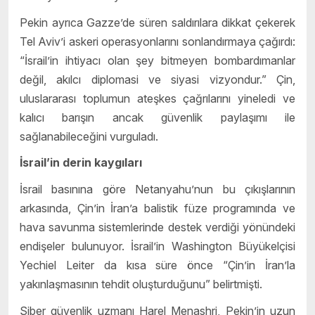
Pekin ayrıca Gazze’de süren saldırılara dikkat çekerek
Tel Aviv’i askeri operasyonlarını sonlandırmaya çağırdı:
“İsrail’in ihtiyacı olan şey bitmeyen bombardımanlar
değil, akılcı diplomasi ve siyasi vizyondur.” Çin,
uluslararası toplumun ateşkes çağrılarını yineledi ve
kalıcı barışın ancak güvenlik paylaşımı ile
sağlanabileceğini vurguladı.
İsrail’in derin kaygıları
İsrail basınına göre Netanyahu’nun bu çıkışlarının
arkasında, Çin’in İran’a balistik füze programında ve
hava savunma sistemlerinde destek verdiği yönündeki
endişeler bulunuyor. İsrail’in Washington Büyükelçisi
Yechiel Leiter da kısa süre önce “Çin’in İran’la
yakınlaşmasının tehdit oluşturduğunu” belirtmişti.
Siber güvenlik uzmanı Harel Menashri, Pekin’in uzun