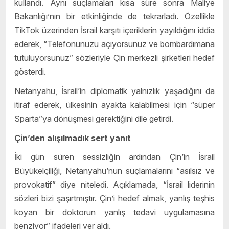
kullandı. Aynı suçlamaları kısa süre sonra Maliye
Bakanlığı’nın bir etkinliğinde de tekrarladı. Özellikle
TikTok üzerinden İsrail karşıtı içeriklerin yayıldığını iddia
ederek, “Telefonunuzu açıyorsunuz ve bombardımana
tutuluyorsunuz” sözleriyle Çin merkezli şirketleri hedef
gösterdi.
Netanyahu, İsrail’in diplomatik yalnızlık yaşadığını da
itiraf ederek, ülkesinin ayakta kalabilmesi için “süper
Sparta”ya dönüşmesi gerektiğini dile getirdi.
Çin’den alışılmadık sert yanıt
İki gün süren sessizliğin ardından Çin’in İsrail
Büyükelçiliği, Netanyahu’nun suçlamalarını “asılsız ve
provokatif” diye niteledi. Açıklamada, “İsrail liderinin
sözleri bizi şaşırtmıştır. Çin’i hedef almak, yanlış teşhis
koyan bir doktorun yanlış tedavi uygulamasına
benziyor” ifadeleri yer aldı.