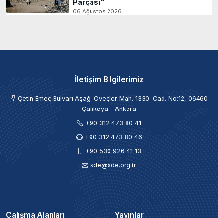
Parçası"
06 Ağustos 2026
İletişim Bilgilerimiz
Çetin Emeç Bulvarı Aşağı Öveçler Mah. 1330. Cad. No:12, 06460
Çankaya - Ankara
+90 312 473 80 41
+90 312 473 80 46
+90 530 926 41 13
sde@sde.org.tr
Çalışma Alanları
Yayınlar