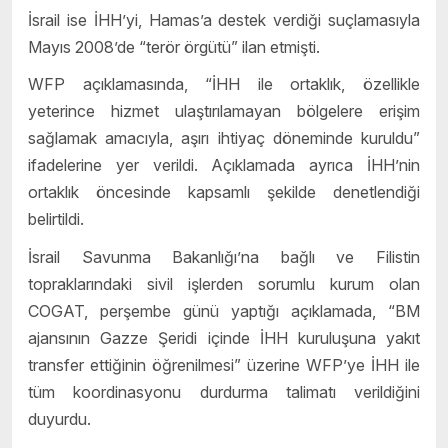
İsrail ise İHH’yi, Hamas’a destek verdiği suçlamasıyla
Mayıs 2008’de “terör örgütü” ilan etmişti.
WFP açıklamasında, “İHH ile ortaklık, özellikle
yeterince hizmet ulaştırılamayan bölgelere erişim
sağlamak amacıyla, aşırı ihtiyaç döneminde kuruldu”
ifadelerine yer verildi. Açıklamada ayrıca İHH’nin
ortaklık öncesinde kapsamlı şekilde denetlendiği
belirtildi.
İsrail Savunma Bakanlığı’na bağlı ve Filistin
topraklarındaki sivil işlerden sorumlu kurum olan
COGAT, perşembe günü yaptığı açıklamada, “BM
ajansının Gazze Şeridi içinde İHH kuruluşuna yakıt
transfer ettiğinin öğrenilmesi” üzerine WFP’ye İHH ile
tüm koordinasyonu durdurma talimatı verildiğini
duyurdu.