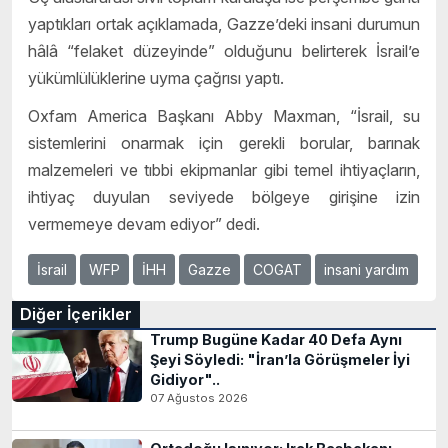
yaptıkları ortak açıklamada, Gazze’deki insani durumun
hâlâ “felaket düzeyinde” olduğunu belirterek İsrail’e
yükümlülüklerine uyma çağrısı yaptı.
Oxfam America Başkanı Abby Maxman, “İsrail, su
sistemlerini onarmak için gerekli borular, barınak
malzemeleri ve tıbbi ekipmanlar gibi temel ihtiyaçların,
ihtiyaç duyulan seviyede bölgeye girişine izin
vermemeye devam ediyor” dedi.
İsrail
WFP
İHH
Gazze
COGAT
insani yardım
Diğer İçerikler
Trump Bugüne Kadar 40 Defa Aynı
Şeyi Söyledi: "İran’la Görüşmeler İyi
Gidiyor"..
07 Ağustos 2026