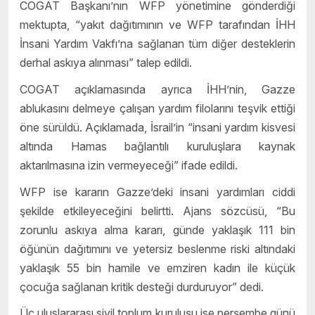
COGAT Başkanı’nın WFP yönetimine gönderdiği
mektupta, “yakıt dağıtımının ve WFP tarafından İHH
İnsani Yardım Vakfı’na sağlanan tüm diğer desteklerin
derhal askıya alınması” talep edildi.
COGAT açıklamasında ayrıca İHH’nin, Gazze
ablukasını delmeye çalışan yardım filolarını teşvik ettiği
öne sürüldü. Açıklamada, İsrail’in “insani yardım kisvesi
altında Hamas bağlantılı kuruluşlara kaynak
aktarılmasına izin vermeyeceği” ifade edildi.
WFP ise kararın Gazze’deki insani yardımları ciddi
şekilde etkileyeceğini belirtti. Ajans sözcüsü, “Bu
zorunlu askıya alma kararı, günde yaklaşık 111 bin
öğünün dağıtımını ve yetersiz beslenme riski altındaki
yaklaşık 55 bin hamile ve emziren kadın ile küçük
çocuğa sağlanan kritik desteği durduruyor” dedi.
Üç uluslararası sivil toplum kuruluşu ise perşembe günü