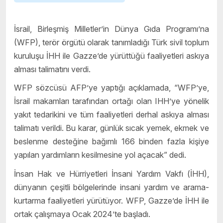
İsrail, Birleşmiş Milletler’in Dünya Gıda Programı’na
(WFP), terör örgütü olarak tanımladığı Türk sivil toplum
kuruluşu İHH ile Gazze’de yürüttüğü faaliyetleri askıya
alması talimatını verdi.
WFP sözcüsü AFP’ye yaptığı açıklamada, “WFP’ye,
İsrail makamları tarafından ortağı olan IHH’ye yönelik
yakıt tedarikini ve tüm faaliyetleri derhal askıya alması
talimatı verildi. Bu karar, günlük sıcak yemek, ekmek ve
beslenme desteğine bağımlı 166 binden fazla kişiye
yapılan yardımların kesilmesine yol açacak” dedi.
İnsan Hak ve Hürriyetleri İnsani Yardım Vakfı (İHH),
dünyanın çeşitli bölgelerinde insani yardım ve arama-
kurtarma faaliyetleri yürütüyor. WFP, Gazze’de İHH ile
ortak çalışmaya Ocak 2024’te başladı.