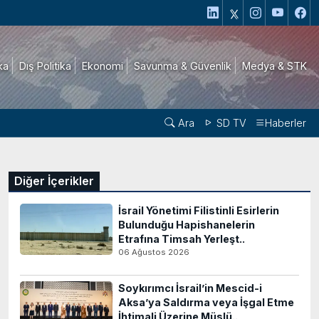
ika
Dış Politika
Ekonomi
Savunma & Güvenlik
Medya & STK
Ara
SD TV
Haberler
Diğer İçerikler
İsrail Yönetimi Filistinli Esirlerin
Bulunduğu Hapishanelerin
Etrafına Timsah Yerleşt..
06 Ağustos 2026
Soykırımcı İsrail’in Mescid-i
Aksa’ya Saldırma veya İşgal Etme
İhtimali Üzerine Müslü..