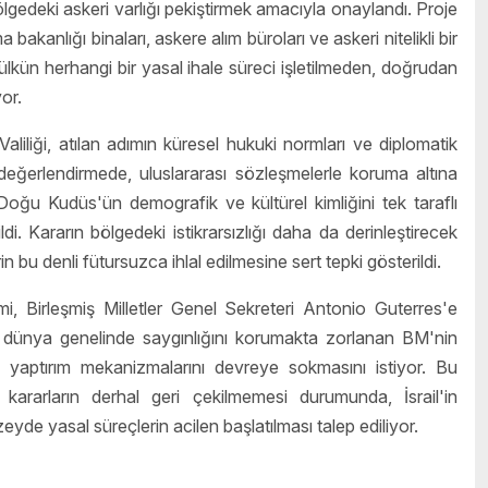
lgedeki askeri varlığı pekiştirmek amacıyla onaylandı. Proje
kanlığı binaları, askere alım büroları ve askeri nitelikli bir
ün herhangi bir yasal ihale süreci işletilmeden, doğrudan
or.
iliği, atılan adımın küresel hukuki normları ve diplomatik
eğerlendirmede, uluslararası sözleşmelerle koruma altına
 Doğu Kudüs'ün demografik ve kültürel kimliğini tek taraflı
ldi. Kararın bölgedeki istikrarsızlığı daha da derinleştirecek
rin bu denli fütursuzca ihlal edilmesine sert tepki gösterildi.
mi, Birleşmiş Milletler Genel Sekreteri Antonio Guterres'e
ği, dünya genelinde saygınlığını korumakta zorlanan BM'nin
şı yaptırım mekanizmalarını devreye sokmasını istiyor. Bu
kararların derhal geri çekilmemesi durumunda, İsrail'in
eyde yasal süreçlerin acilen başlatılması talep ediliyor.