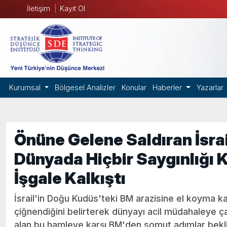
İletişim
Kayıt Ol
Kurumsal
Bölgesel Analizler
Konular
Haberler
Yazarlar
Önüne Gelene Saldıran İsra
Dünyada Hiçbir Saygınlığı 
İşgale Kalkıştı
İsrail'in Doğu Kudüs'teki BM arazisine el koyma kar
çiğnendiğini belirterek dünyayı acil müdahaleye çağırd
alan bu hamleye karşı BM'den somut adımlar bekli