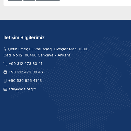
İletişim Bilgilerimiz
Çetin Emeç Bulvarı Aşağı Öveçler Mah. 1330.
Cad. No:12, 06460 Çankaya - Ankara
+90 312 473 80 41
+90 312 473 80 46
+90 530 926 41 13
sde@sde.org.tr