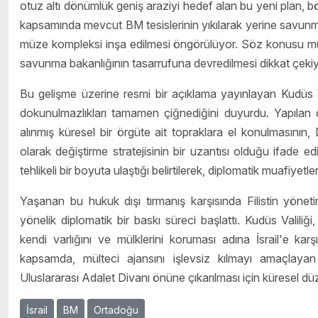
otuz altı dönümlük geniş araziyi hedef alan bu yeni plan, bö
kapsamında mevcut BM tesislerinin yıkılarak yerine savunma ba
müze kompleksi inşa edilmesi öngörülüyor. Söz konusu mülk
savunma bakanlığının tasarrufuna devredilmesi dikkat çekiy
Bu gelişme üzerine resmi bir açıklama yayınlayan Kudüs Val
dokunulmazlıkları tamamen çiğnediğini duyurdu. Yapılan d
alınmış küresel bir örgüte ait topraklara el konulmasının,
olarak değiştirme stratejisinin bir uzantısı olduğu ifade edi
tehlikeli bir boyuta ulaştığı belirtilerek, diplomatik muafiyetle
Yaşanan bu hukuk dışı tırmanış karşısında Filistin yöneti
yönelik diplomatik bir baskı süreci başlattı. Kudüs Valili
kendi varlığını ve mülklerini koruması adına İsrail'e kar
kapsamda, mülteci ajansını işlevsiz kılmayı amaçlayan 
Uluslararası Adalet Divanı önüne çıkarılması için küresel düz
İsrail
BM
Ortadoğu