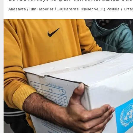
/
/
Anasayfa
/
Tüm Haberler
Uluslararası İlişkiler ve Dış Politika
Orta