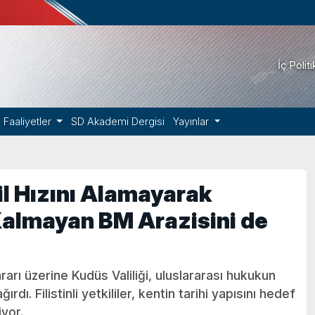
İç Polit
Faaliyetler
SD Akademi Dergisi
Yayınlar
il Hızını Alamayarak
Kalmayan BM Arazisini de
arı üzerine Kudüs Valiliği, uluslararası hukukun
ı. Filistinli yetkililer, kentin tarihi yapısını hedef
yor.