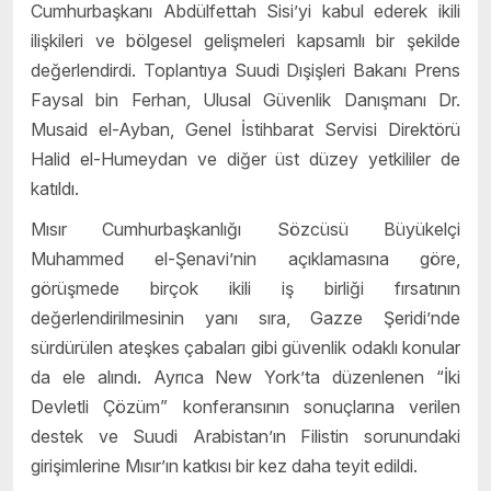
Cumhurbaşkanı Abdülfettah Sisi’yi kabul ederek ikili
ilişkileri ve bölgesel gelişmeleri kapsamlı bir şekilde
değerlendirdi. Toplantıya Suudi Dışişleri Bakanı Prens
Faysal bin Ferhan, Ulusal Güvenlik Danışmanı Dr.
Musaid el-Ayban, Genel İstihbarat Servisi Direktörü
Halid el-Humeydan ve diğer üst düzey yetkililer de
katıldı.
Mısır Cumhurbaşkanlığı Sözcüsü Büyükelçi
Muhammed el-Şenavi’nin açıklamasına göre,
görüşmede birçok ikili iş birliği fırsatının
değerlendirilmesinin yanı sıra, Gazze Şeridi’nde
sürdürülen ateşkes çabaları gibi güvenlik odaklı konular
da ele alındı. Ayrıca New York’ta düzenlenen “İki
Devletli Çözüm” konferansının sonuçlarına verilen
destek ve Suudi Arabistan’ın Filistin sorunundaki
girişimlerine Mısır’ın katkısı bir kez daha teyit edildi.