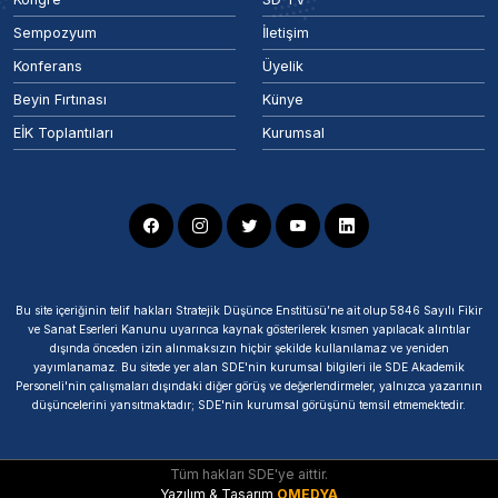
Sempozyum
İletişim
Konferans
Üyelik
Beyin Fırtınası
Künye
EİK Toplantıları
Kurumsal
Bu site içeriğinin telif hakları Stratejik Düşünce Enstitüsü’ne ait olup 5846 Sayılı Fikir
ve Sanat Eserleri Kanunu uyarınca kaynak gösterilerek kısmen yapılacak alıntılar
dışında önceden izin alınmaksızın hiçbir şekilde kullanılamaz ve yeniden
yayımlanamaz. Bu sitede yer alan SDE'nin kurumsal bilgileri ile SDE Akademik
Personeli'nin çalışmaları dışındaki diğer görüş ve değerlendirmeler, yalnızca yazarının
düşüncelerini yansıtmaktadır; SDE'nin kurumsal görüşünü temsil etmemektedir.
Tüm hakları SDE'ye aittir.
Yazılım & Tasarım
OMEDYA