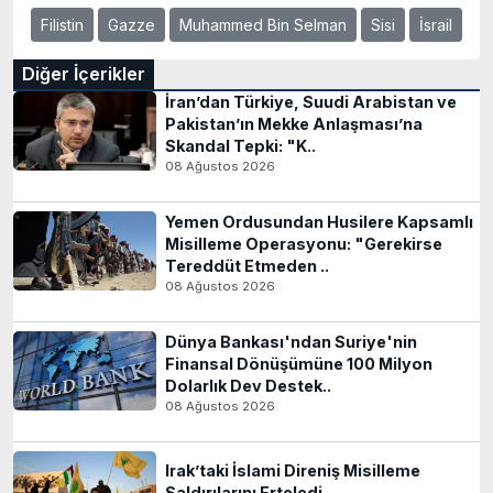
Filistin
Gazze
Muhammed Bin Selman
Sisi
İsrail
Diğer İçerikler
İran’dan Türkiye, Suudi Arabistan ve
Pakistan’ın Mekke Anlaşması’na
Skandal Tepki: "K..
08 Ağustos 2026
Yemen Ordusundan Husilere Kapsamlı
Misilleme Operasyonu: "Gerekirse
Tereddüt Etmeden ..
08 Ağustos 2026
Dünya Bankası'ndan Suriye'nin
Finansal Dönüşümüne 100 Milyon
Dolarlık Dev Destek..
08 Ağustos 2026
Irak’taki İslami Direniş Misilleme
Saldırılarını Erteledi