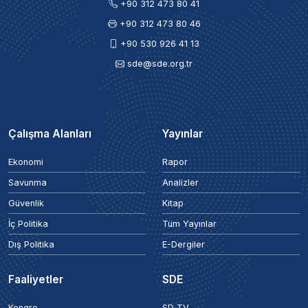
+90 312 473 80 41
+90 312 473 80 46
+90 530 926 41 13
sde@sde.org.tr
Çalışma Alanları
Yayınlar
Ekonomi
Rapor
Savunma
Analizler
Güvenlik
Kitap
İç Politika
Tüm Yayınlar
Dış Politika
E-Dergiler
Faaliyetler
SDE
Kongre
SD TV