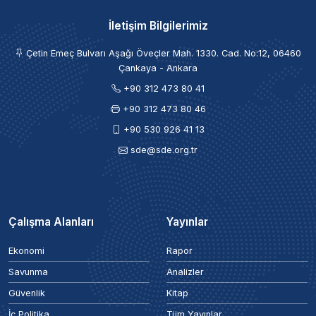
İletişim Bilgilerimiz
Çetin Emeç Bulvarı Aşağı Öveçler Mah. 1330. Cad. No:12, 06460
Çankaya - Ankara
+90 312 473 80 41
+90 312 473 80 46
+90 530 926 41 13
sde@sde.org.tr
Çalışma Alanları
Yayınlar
Ekonomi
Rapor
Savunma
Analizler
Güvenlik
Kitap
İç Politika
Tüm Yayınlar