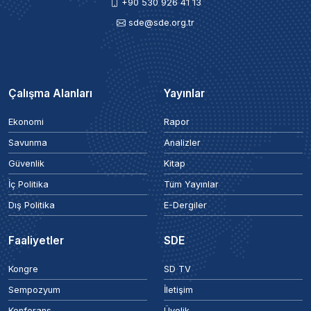
+90 530 926 41 13
sde@sde.org.tr
Çalışma Alanları
Yayınlar
Ekonomi
Rapor
Savunma
Analizler
Güvenlik
Kitap
İç Politika
Tüm Yayınlar
Dış Politika
E-Dergiler
Faaliyetler
SDE
Kongre
SD TV
Sempozyum
İletişim
Konferans
Üyelik