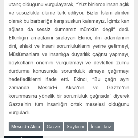
utanç olduğunu vurgulayarak, “Yüz binlerce insan açlık
ve susuzlukla ölüme terk ediliyor. Bizler İslam alimleri
olarak bu barbarlığa karşı suskun kalamayız. İçimiz kan
ağlasa da sessiz durmamız mümkün değil” dedi.
Etkinliğin amaçlarını sıralayan Ekinci, ilim adamlarının
dini, ahlaki ve insani sorumluluklarını yerine getirmeyi,
Müslümanlara ve insanlığa duyarlılık çağrısı yapmayı,
boykotların önemini vurgulamayı ve devletleri zulmü
durdurma konusunda sorumluluk almaya çağırmayı
hedeflediklerini ifade etti. Ekinci, “Bu çağrı aynı
zamanda Mescid-i Aksa’nın ve Gazze’nin
korunmasına yönelik bir sorumluluk çağrısıdır” diyerek
Gazze’nin tüm insanlığın ortak meselesi olduğunu
vurguladı.
Mescid-i Aksa
Gazze
Soykırım
İnsani kriz