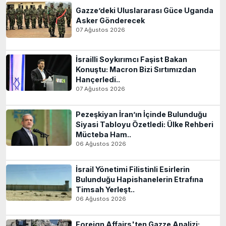
Gazze’deki Uluslararası Güce Uganda
Asker Gönderecek
07 Ağustos 2026
İsrailli Soykırımcı Faşist Bakan
Konuştu: Macron Bizi Sırtımızdan
Hançerledi..
07 Ağustos 2026
Pezeşkiyan İran’ın İçinde Bulunduğu
Siyasi Tabloyu Özetledi: Ülke Rehberi
Mücteba Ham..
06 Ağustos 2026
İsrail Yönetimi Filistinli Esirlerin
Bulunduğu Hapishanelerin Etrafına
Timsah Yerleşt..
06 Ağustos 2026
Foreign Affairs'ten Gazze Analizi: