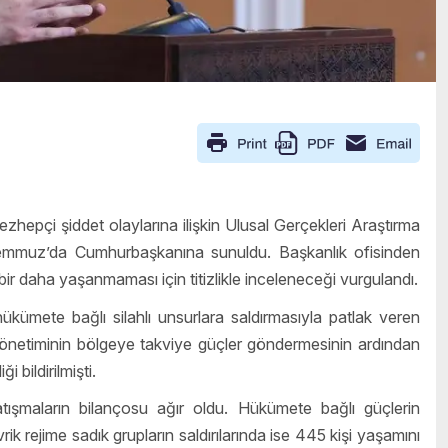
epçi şiddet olaylarına ilişkin Ulusal Gerçekleri Araştırma
Temmuz’da Cumhurbaşkanına sunuldu. Başkanlık ofisinden
bir daha yaşanmaması için titizlikle inceleneceği vurgulandı.
ükümete bağlı silahlı unsurlara saldırmasıyla patlak veren
m yönetiminin bölgeye takviye güçler göndermesinin ardından
 bildirilmişti.
tışmaların bilançosu ağır oldu. Hükümete bağlı güçlerin
 rejime sadık grupların saldırılarında ise 445 kişi yaşamını