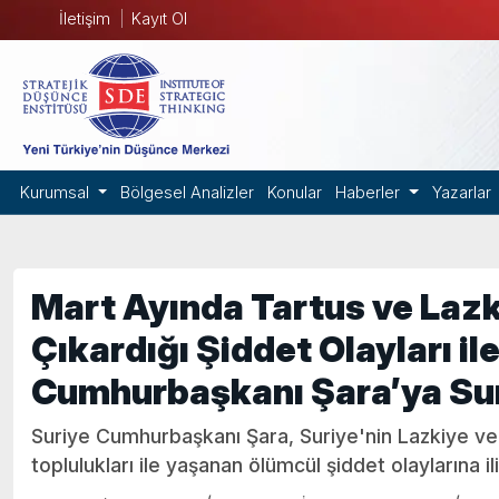
İletişim
Kayıt Ol
Kurumsal
Bölgesel Analizler
Konular
Haberler
Yazarlar
Mart Ayında Tartus ve Lazk
Çıkardığı Şiddet Olayları il
Cumhurbaşkanı Şara’ya Su
Suriye Cumhurbaşkanı Şara, Suriye'nin Lazkiye ve
toplulukları ile yaşanan ölümcül şiddet olaylarına i