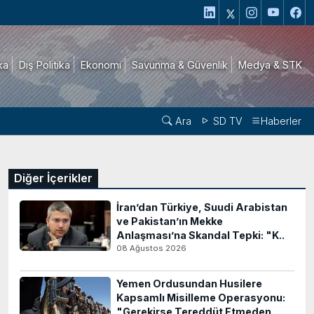
ika
Dış Politika
Ekonomi
Savunma & Güvenlik
Medya & STK
Ara
SD TV
Haberler
Diğer İçerikler
İran’dan Türkiye, Suudi Arabistan
ve Pakistan’ın Mekke
Anlaşması’na Skandal Tepki: "K..
08 Ağustos 2026
Yemen Ordusundan Husilere
Kapsamlı Misilleme Operasyonu:
"Gerekirse Tereddüt Etmeden ..