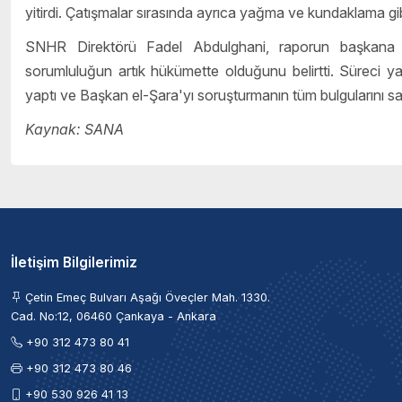
yitirdi. Çatışmalar sırasında ayrıca yağma ve kundaklama gibi
SNHR Direktörü Fadel Abdulghani, raporun başkana su
sorumluluğun artık hükümette olduğunu belirtti. Süreci yak
yaptı ve Başkan el-Şara'yı soruşturmanın tüm bulgularını s
Kaynak: SANA
İletişim Bilgilerimiz
Çetin Emeç Bulvarı Aşağı Öveçler Mah. 1330.
Cad. No:12, 06460 Çankaya - Ankara
+90 312 473 80 41
+90 312 473 80 46
+90 530 926 41 13