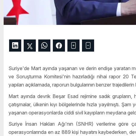
Suriye'de Mart ayında yaşanan ve derin endişe yaratan mezh
ve Soruşturma Komitesi'nin hazırladığı nihai rapor 20 
yapılan açıklamada, raporun bulgularının benzer trajedilerin 
Mart ayında devrik Beşar Esad rejimine sadık grupların, h
çatışmalar, ülkenin kıyı bölgelerinde hızla yayılmıştı. Şa
yaşanan operasyonlarda ciddi sivil kayıpların meydana geldiği
Suriye İnsan Hakları Ağı'nın (SNHR) verilerine göre ça
operasyonlarında en az 889 kişi hayatını kaybederken, devrik