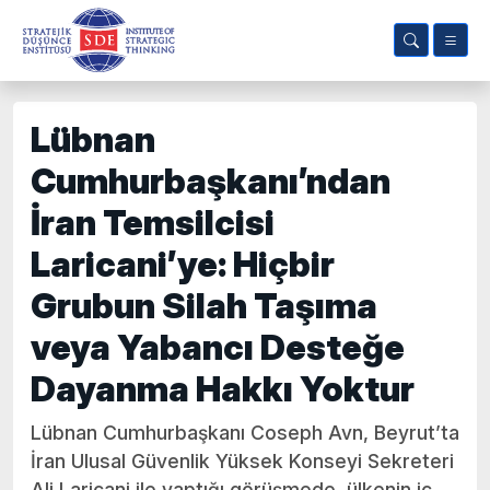
Lübnan
Cumhurbaşkanı’ndan
İran Temsilcisi
Laricani’ye: Hiçbir
Grubun Silah Taşıma
veya Yabancı Desteğe
Dayanma Hakkı Yoktur
Lübnan Cumhurbaşkanı Coseph Avn, Beyrut’ta
İran Ulusal Güvenlik Yüksek Konseyi Sekreteri
Ali Laricani ile yaptığı görüşmede, ülkenin iç