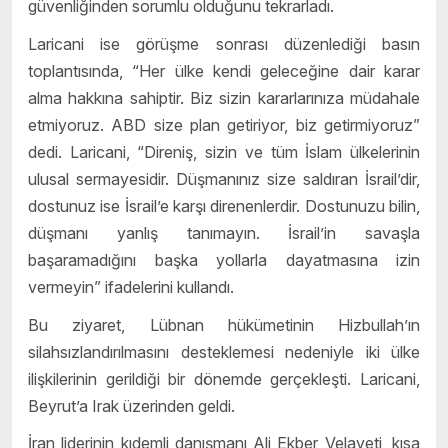
güvenliğinden sorumlu olduğunu tekrarladı.
Laricani ise görüşme sonrası düzenlediği basın
toplantısında, “Her ülke kendi geleceğine dair karar
alma hakkına sahiptir. Biz sizin kararlarınıza müdahale
etmiyoruz. ABD size plan getiriyor, biz getirmiyoruz”
dedi. Laricani, “Direniş, sizin ve tüm İslam ülkelerinin
ulusal sermayesidir. Düşmanınız size saldıran İsrail’dir,
dostunuz ise İsrail’e karşı direnenlerdir. Dostunuzu bilin,
düşmanı yanlış tanımayın. İsrail’in savaşla
başaramadığını başka yollarla dayatmasına izin
vermeyin” ifadelerini kullandı.
Bu ziyaret, Lübnan hükümetinin Hizbullah’ın
silahsızlandırılmasını desteklemesi nedeniyle iki ülke
ilişkilerinin gerildiği bir dönemde gerçekleşti. Laricani,
Beyrut’a Irak üzerinden geldi.
İran liderinin kıdemli danışmanı Ali Ekber Velayeti, kısa