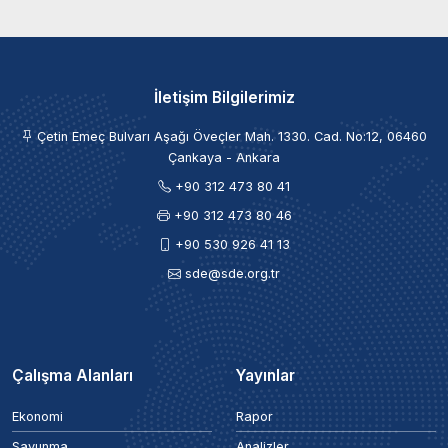
İletişim Bilgilerimiz
Çetin Emeç Bulvarı Aşağı Öveçler Mah. 1330. Cad. No:12, 06460
Çankaya - Ankara
+90 312 473 80 41
+90 312 473 80 46
+90 530 926 41 13
sde@sde.org.tr
Çalışma Alanları
Yayınlar
Ekonomi
Rapor
Savunma
Analizler