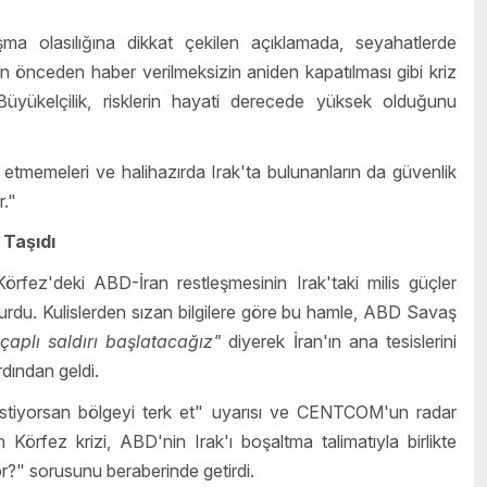
a olasılığına dikkat çekilen açıklamada, seyahatlerde
 önceden haber verilmeksizin aniden kapatılması gibi kriz
. Büyükelçilik, risklerin hayati derecede yüksek olduğunu
etmemeleri ve halihazırda Irak'ta bulunanların da güvenlik
r."
 Taşıdı
örfez'deki ABD-İran restleşmesinin Irak'taki milis güçler
rdu. Kulislerden sızan bilgilere göre bu hamle, ABD Savaş
çaplı saldırı başlatacağız"
diyerek İran'ın ana tesislerini
dından geldi.
istiyorsan bölgeyi terk et" uyarısı ve CENTCOM'un radar
 Körfez krizi, ABD'nin Irak'ı boşaltma talimatıyla birlikte
or?" sorusunu beraberinde getirdi.