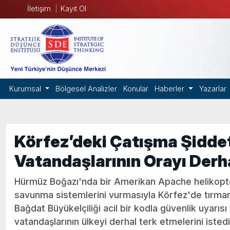
İletişim
Kayıt Ol
Kurumsal
Bölgesel Analizler
Konular
Haberler
Yazarlar
Körfez’deki Çatışma Şidde
Vatandaşlarının Orayı Derha
Hürmüz Boğazı'nda bir Amerikan Apache helikopte
savunma sistemlerini vurmasıyla Körfez'de tırmana
Bağdat Büyükelçiliği acil bir kodla güvenlik uyarıs
vatandaşlarının ülkeyi derhal terk etmelerini istedi