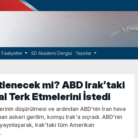
İç Polit
Faaliyetler
SD Akademi Dergisi
Yayınlar
tlenecek mi? ABD Irak’taki
l Terk Etmelerini İstedi
rinin düşürülmesi ve ardından ABD'nin İran hava
n askeri gerilim, komşu Irak'a sıçradı. ABD'nin
ı yayınlayarak, Irak'taki tüm Amerikan
.