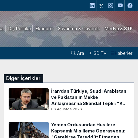
ika
Dış Politika
Ekonomi
Savunma & Güvenlik
Medya & STK
Ara
SD TV
Haberler
Diğer İçerikler
İran’dan Türkiye, Suudi Arabistan
ve Pakistan’ın Mekke
Anlaşması’na Skandal Tepki: "K..
08 Ağustos 2026
Yemen Ordusundan Husilere
Kapsamlı Misilleme Operasyonu:
"Gerekirse Tereddüt Etmeden ..