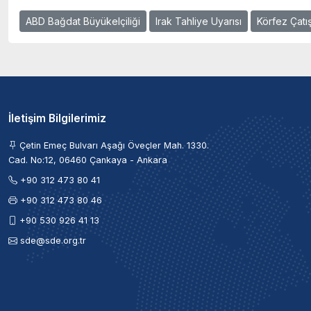
ABD Bağdat Büyükelçiliği
Irak Tahliye Uyarısı
Körfez Çatı
İletişim Bilgilerimiz
Çetin Emeç Bulvarı Aşağı Öveçler Mah. 1330.
Cad. No:12, 06460 Çankaya - Ankara
+90 312 473 80 41
+90 312 473 80 46
+90 530 926 41 13
sde@sde.org.tr