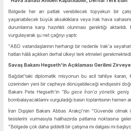
"Hava Sahası Aniden Kapatılabilir, Derhal Terk Edin"
Bölgede her an patlak verebilecek topyekun bir çatışm
yaşanabilecek büyük aksaklıklara veya Irak hava sahasının
durumlarına karşı hazırlıklı olunması gerektiği aktarıldı
vurgulayarak şu net çağrıyı yaptı:
"ABD vatandaşlarının herhangi bir nedenle Irak'a seyahat 
hatları hâlâ açıkken derhal ülkeyi terk etmeleri gerekmektedi
Savaş Bakanı Hegseth'in Açıklaması Gerilimi Zirveye
Bağdat'taki diplomatik misyonun bu acil tahliye kararı, K
üzerinden yeni bir cepheye dönüşebileceği endişesini doğu
Bakanı Pete Hegseth'in
"Bu gece İran'a yönelik geniş 
bombalayacaklarını vurguladığı basın toplantısının hemen ar
İran Dışişleri Bakanı Abbas Arakçi'nin "Güvende olmak 
tesislerini vurmasıyla halihazırda patlama noktasına gelen
"Bölgede çok daha şiddetli bir çatışma mı dalgası mı başlıy