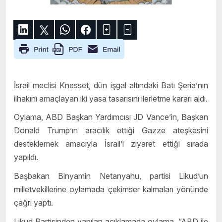
İsrail meclisi Knesset, dün işgal altındaki Batı Şeria’nın
ilhakını amaçlayan iki yasa tasarısını ilerletme kararı aldı.
Oylama, ABD Başkan Yardımcısı JD Vance’in, Başkan
Donald Trump’ın aracılık ettiği Gazze ateşkesini
desteklemek amacıyla İsrail’i ziyaret ettiği sırada
yapıldı.
Başbakan Binyamin Netanyahu, partisi Likud’un
milletvekillerine oylamada çekimser kalmaları yönünde
çağrı yaptı.
Likud Partisinden yapılan açıklamada oylama, “ABD ile