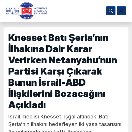
Knesset Batı Şeria’nın
İlhakına Dair Karar
Verirken Netanyahu’nun
Partisi Karşı Çıkarak
Bunun İsrail-ABD
İlişkilerini Bozacağını
Açıkladı
İsrail meclisi Knesset, işgal altındaki Batı
Şeria’nın ilhakını hedefleyen iki yasa tasarısını
ön oylamada kabul etti. Başbakan