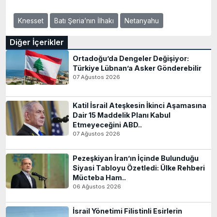
Knesset
Batı Şeria’nın İlhakı
Netanyahu
Diğer İçerikler
Ortadoğu’da Dengeler Değişiyor:
Türkiye Lübnan’a Asker Gönderebilir
07 Ağustos 2026
Katil İsrail Ateşkesin İkinci Aşamasına
Dair 15 Maddelik Planı Kabul
Etmeyeceğini ABD..
07 Ağustos 2026
Pezeşkiyan İran’ın İçinde Bulunduğu
Siyasi Tabloyu Özetledi: Ülke Rehberi
Mücteba Ham..
06 Ağustos 2026
İsrail Yönetimi Filistinli Esirlerin