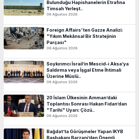
Bulunduğu Hapishanelerin Etrafına
Timsah Yerleşt..
06 Ağustos 2026
Foreign Affairs'ten Gazze Analizi:
"Yıkım Mekânsal Bir Stratejinin
Parçası"
06 Ağustos 2026
Soykırımcı İsrail’in Mescid-i Aksa’ya
Saldırma veya İşgal Etme İhtimali
Üzerine Müslü..
06 Ağustos 2026
20 İslam Ülkesinin Amman’daki
Toplantısı Sonrası Hakan Fidan’dan
"Tarihi" Uyarı: Çözü..
06 Ağustos 2026
Bağdat’ta Görüşmeler Yapan IKYB
Başbakanı Barzani’den Önemli