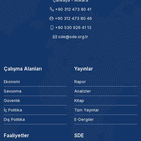
Çankaya - Ankara
+90 312 473 80 41
+90 312 473 80 46
+90 530 926 41 13
sde@sde.org.tr
Çalışma Alanları
Yayınlar
Ekonomi
Rapor
Savunma
Analizler
Güvenlik
Kitap
İç Politika
Tüm Yayınlar
Dış Politika
E-Dergiler
Faaliyetler
SDE