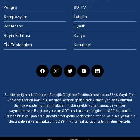
Kongre
SD TV
Sempozyum
İletişim
Konferans
Üyelik
Beyin Fırtınası
Künye
EİK Toplantıları
Kurumsal
Bu site içeriğinin telif hakları Stratejik Düşünce Enstitüsü’ne ait olup 5846 Sayılı Fikir
ve Sanat Eserleri Kanunu uyarınca kaynak gösterilerek kısmen yapılacak alıntılar
dışında önceden izin alınmaksızın hiçbir şekilde kullanılamaz ve yeniden
yayımlanamaz. Bu sitede yer alan SDE'nin kurumsal bilgileri ile SDE Akademik
Personeli'nin çalışmaları dışındaki diğer görüş ve değerlendirmeler, yalnızca yazarının
düşüncelerini yansıtmaktadır; SDE'nin kurumsal görüşünü temsil etmemektedir.