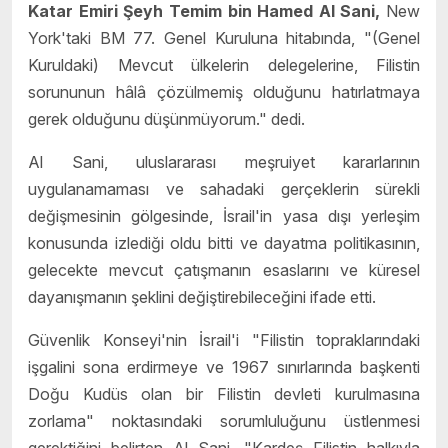
Katar Emiri Şeyh Temim bin Hamed Al Sani,
New
York'taki BM 77. Genel Kuruluna hitabında, "(Genel
Kuruldaki) Mevcut ülkelerin delegelerine, Filistin
sorununun hâlâ çözülmemiş olduğunu hatırlatmaya
gerek olduğunu düşünmüyorum." dedi.
Al Sani, uluslararası meşruiyet kararlarının
uygulanamaması ve sahadaki gerçeklerin sürekli
değişmesinin gölgesinde, İsrail'in yasa dışı yerleşim
konusunda izlediği oldu bitti ve dayatma politikasının,
gelecekte mevcut çatışmanın esaslarını ve küresel
dayanışmanın şeklini değiştirebileceğini ifade etti.
Güvenlik Konseyi'nin İsrail'i "Filistin topraklarındaki
işgalini sona erdirmeye ve 1967 sınırlarında başkenti
Doğu Kudüs olan bir Filistin devleti kurulmasına
zorlama" noktasındaki sorumluluğunu üstlenmesi
gerektiğini belirten Al Sani, "Kardeş Filistin halkıyla