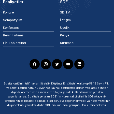
Faaliyetler
SDE
Kongre
SD TV
Sempozyum
İletişim
Konferans
Üyelik
Beyin Fırtınası
Künye
EİK Toplantıları
Kurumsal
Bu site içeriğinin telif hakları Stratejik Düşünce Enstitüsü’ne ait olup 5846 Sayılı Fikir
ve Sanat Eserleri Kanunu uyarınca kaynak gösterilerek kısmen yapılacak alıntılar
dışında önceden izin alınmaksızın hiçbir şekilde kullanılamaz ve yeniden
yayımlanamaz. Bu sitede yer alan SDE'nin kurumsal bilgileri ile SDE Akademik
Personeli'nin çalışmaları dışındaki diğer görüş ve değerlendirmeler, yalnızca yazarının
düşüncelerini yansıtmaktadır; SDE'nin kurumsal görüşünü temsil etmemektedir.