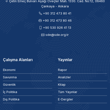
Çetin Emeç Bulvarı Aşağı Öveçler Mah. 1330. Cad. No:12, 06460
Çankaya - Ankara
+90 312 473 80 41
+90 312 473 80 46
+90 530 926 41 13
sde@sde.org.tr
Çalışma Alanları
Yayınlar
Ekonomi
Rapor
Savunma
Analizler
Güvenlik
Kitap
İç Politika
Tüm Yayınlar
Dış Politika
E-Dergiler