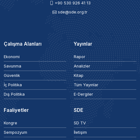
+90 530 926 41 13
sde@sde.org.tr
Çalışma Alanları
Yayınlar
Ekonomi
Rapor
Savunma
Analizler
Güvenlik
Kitap
İç Politika
Tüm Yayınlar
Dış Politika
E-Dergiler
Faaliyetler
SDE
Kongre
SD TV
Sempozyum
İletişim