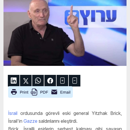
İsrail
ordusunda görevli eski general Yitzhak Brick,
İsrail'in
Gazze
saldırılarını eleştirdi.
Brick, İsrailli esirlerin serbest kalması gibi savaşın