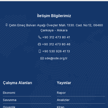
İletişim Bilgilerimiz
Çetin Emeç Bulvarı Aşağı Öveçler Mah. 1330. Cad. No:12, 06460
Çankaya - Ankara
+90 312 473 80 41
+90 312 473 80 46
+90 530 926 41 13
sde@sde.org.tr
Çalışma Alanları
Yayınlar
Ekonomi
Rapor
Savunma
Analizler
Güvenlik
Kitap