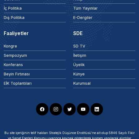
İç Politika
Tüm Yayınlar
Dış Politika
E-Dergiler
Faaliyetler
SDE
Kongre
SD TV
Sempozyum
İletişim
Konferans
Üyelik
Beyin Fırtınası
Künye
EİK Toplantıları
Kurumsal
Bu site içeriğinin telif hakları Stratejik Düşünce Enstitüsü’ne ait olup 5846 Sayılı Fikir
ve Sanat Eserleri Kanunu uyarınca kaynak gösterilerek kısmen yapılacak alıntılar