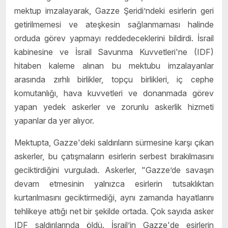
mektup imzalayarak, Gazze Şeridi’ndeki esirlerin geri
getirilmemesi ve ateşkesin sağlanmaması halinde
orduda görev yapmayı reddedeceklerini bildirdi. İsrail
kabinesine ve İsrail Savunma Kuvvetleri'ne (IDF)
hitaben kaleme alınan bu mektubu imzalayanlar
arasında zırhlı birlikler, topçu birlikleri, iç cephe
komutanlığı, hava kuvvetleri ve donanmada görev
yapan yedek askerler ve zorunlu askerlik hizmeti
yapanlar da yer alıyor.
Mektupta, Gazze'deki saldırıların sürmesine karşı çıkan
askerler, bu çatışmaların esirlerin serbest bırakılmasını
geciktirdiğini vurguladı. Askerler, "Gazze’de savaşın
devam etmesinin yalnızca esirlerin tutsaklıktan
kurtarılmasını geciktirmediği, aynı zamanda hayatlarını
tehlikeye attığı net bir şekilde ortada. Çok sayıda asker
IDF saldırılarında öldü. İsrail’in Gazze'de esirlerin