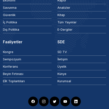
Ekonomi
Rapor
Savunma
Analizler
Güvenlik
Kitap
İç Politika
Tüm Yayınlar
Dış Politika
E-Dergiler
Faaliyetler
SDE
Kongre
SD TV
Sempozyum
İletişim
Konferans
Üyelik
Beyin Fırtınası
Künye
EİK Toplantıları
Kurumsal