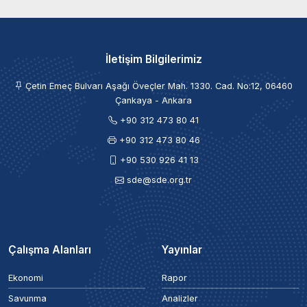
İletişim Bilgilerimiz
Çetin Emeç Bulvarı Aşağı Öveçler Mah. 1330. Cad. No:12, 06460
Çankaya - Ankara
+90 312 473 80 41
+90 312 473 80 46
+90 530 926 41 13
sde@sde.org.tr
Çalışma Alanları
Yayınlar
Ekonomi
Rapor
Savunma
Analizler