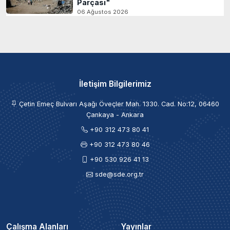
Parçası"
06 Ağustos 2026
İletişim Bilgilerimiz
Çetin Emeç Bulvarı Aşağı Öveçler Mah. 1330. Cad. No:12, 06460
Çankaya - Ankara
+90 312 473 80 41
+90 312 473 80 46
+90 530 926 41 13
sde@sde.org.tr
Çalışma Alanları
Yayınlar