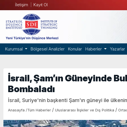
İletişim
Kayıt Ol
Kurumsal
Bölgesel Analizler
Konular
Haberler
Yazarlar
İsrail, Şam’ın Güneyinde Bu
Bombaladı
İsrail, Suriye'nin başkenti Şam'ın güneyi ile ülkeni
/
/
Anasayfa
/
Tüm Haberler
Uluslararası İlişkiler ve Dış Politika
Orta