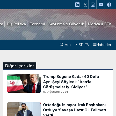
ika
Dış Politika
Ekonomi
Savunma & Güvenlik
Medya & STK
Ara
SD TV
Haberler
Diğer İçerikler
Trump Bugüne Kadar 40 Defa
Aynı Şeyi Söyledi: "İran’la
Görüşmeler İyi Gidiyor"..
07 Ağustos 2026
Ortadoğu Isınıyor: Irak Başbakanı
Orduya ‘Savaşa Hazır Ol’ Talimatı
Verdi