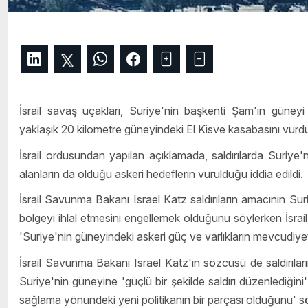
İsrail savaş uçakları, Suriye'nin başkenti Şam'ın güneyi
yaklaşık 20 kilometre güneyindeki El Kisve kasabasını vurd
İsrail ordusundan yapılan açıklamada, saldırılarda Suriye'
alanların da olduğu askeri hedeflerin vurulduğu iddia edildi.
İsrail Savunma Bakanı Israel Katz saldırıların amacının Suri
bölgeyi ihlal etmesini engellemek olduğunu söylerken İsrail 
'Suriye'nin güneyindeki askeri güç ve varlıkların mevcudiyetinin
İsrail Savunma Bakanı Israel Katz'ın sözcüsü de saldırıları
Suriye'nin güneyine 'güçlü bir şekilde saldırı düzenlediğini
sağlama yönündeki yeni politikanın bir parçası olduğunu' sö