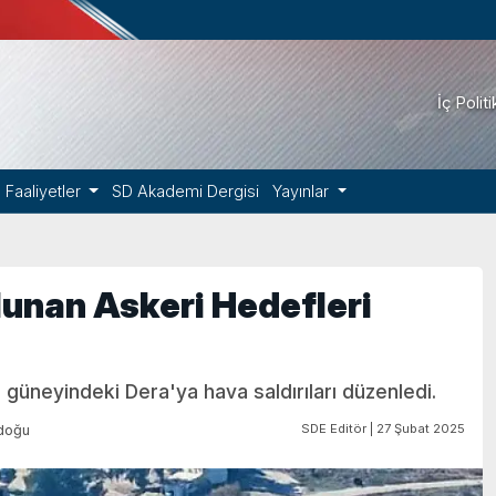
İç Polit
Faaliyetler
SD Akademi Dergisi
Yayınlar
lunan Askeri Hedefleri
n güneyindeki Dera'ya hava saldırıları düzenledi.
SDE Editör | 27 Şubat 2025
doğu