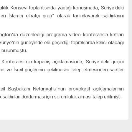
taklık Konseyi toplantısında yaptığı konuşmada, Suriye’deki
ren İslamcı cihatçı grup” olarak tanımlayarak saldırılarını
ngton’da düzenlediği programa video konferansla katılan
riye’nin güneyinde ele geçirdiği topraklarda kalıcı olacağı
da bulunmuştu.
Konferansı'nın kapanış açıklamasında, Suriye'deki geçici
an ve İsrail güçlerinin çekilmesini talep etmesinden saatler
İsrail Başbakanı Netanyahu'nun provokatif açıklamalarının
aldırıları durdurması için sorumluluk alması talep edilmişti.