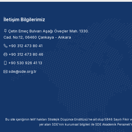
İletişim Bilgilerimiz
Çetin Emeç Bulvarı Aşağı Öveçler Mah. 1330.
Cad. No:12, 06460 Çankaya - Ankara
+90 312 473 80 41
+90 312 473 80 46
+90 530 926 41 13
sde@sde.org.tr
Bu site içeriğinin telif hakları Stratejik Düşünce Enstitüsü’ne ait olup 5846 Sayılı Fik
yer alan SDE'nin kurumsal bilgileri ile SDE Akademik Personeli'