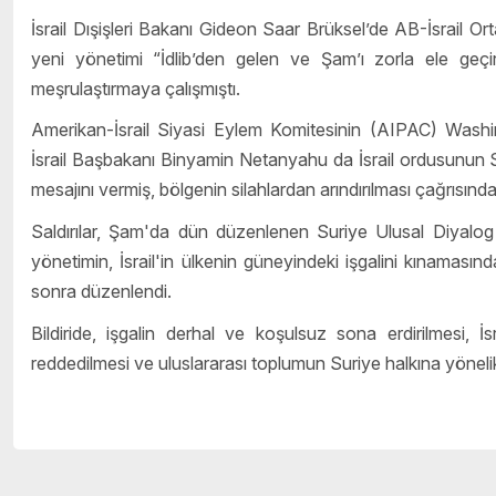
İsrail Dışişleri Bakanı Gideon Saar Brüksel’de AB-İsrail Or
yeni yönetimi “İdlib’den gelen ve
Şam
’ı zorla ele geçi
meşrulaştırmaya çalışmıştı.
Amerikan-İsrail Siyasi Eylem Komitesinin (AIPAC) Washi
İsrail Başbakanı Binyamin Netanyahu da İsrail ordusunun Su
mesajını vermiş, bölgenin silahlardan arındırılması çağrısın
Saldırılar, Şam'da dün düzenlenen Suriye Ulusal Diyalog 
yönetimin, İsrail'in ülkenin güneyindeki işgalini kınamasınd
sonra düzenlendi.
Bildiride, işgalin derhal ve koşulsuz sona erdirilmesi, 
reddedilmesi ve uluslararası toplumun Suriye halkına yönelik s