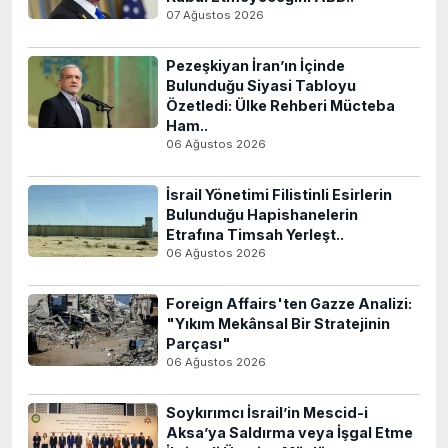
07 Ağustos 2026
Pezeşkiyan İran’ın İçinde
Bulunduğu Siyasi Tabloyu
Özetledi: Ülke Rehberi Mücteba
Ham..
06 Ağustos 2026
İsrail Yönetimi Filistinli Esirlerin
Bulunduğu Hapishanelerin
Etrafına Timsah Yerleşt..
06 Ağustos 2026
Foreign Affairs'ten Gazze Analizi:
"Yıkım Mekânsal Bir Stratejinin
Parçası"
06 Ağustos 2026
Soykırımcı İsrail’in Mescid-i
Aksa’ya Saldırma veya İşgal Etme