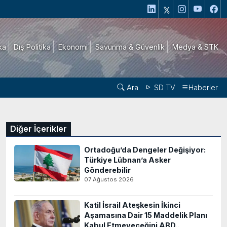
ika
Dış Politika
Ekonomi
Savunma & Güvenlik
Medya & STK
Ara
SD TV
Haberler
Diğer İçerikler
Ortadoğu’da Dengeler Değişiyor:
Türkiye Lübnan’a Asker
Gönderebilir
07 Ağustos 2026
Katil İsrail Ateşkesin İkinci
Aşamasına Dair 15 Maddelik Planı
Kabul Etmeyeceğini ABD..