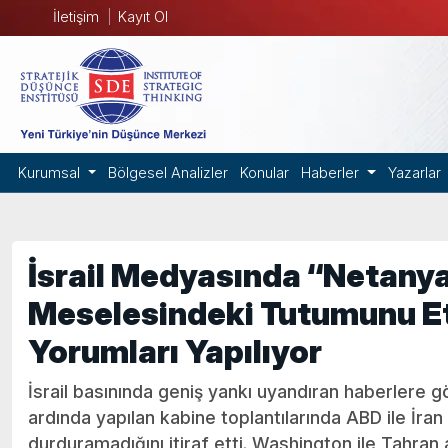
İletişim
Kayıt Ol
Kurumsal
Bölgesel Analizler
Konular
Haberler
Yazarlar
İsrail Medyasında “Netanya
Meselesindeki Tutumunu Et
Yorumları Yapılıyor
İsrail basınında geniş yankı uyandıran haberlere 
ardında yapılan kabine toplantılarında ABD ile İra
durduramadığını itiraf etti. Washington ile Tahra