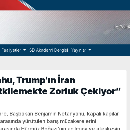
İç Polit
Faaliyetler
SD Akademi Dergisi
Yayınlar
hu, Trump'ın İran
kilemekte Zorluk Çekiyor”
göre, Başbakan Benjamin Netanyahu, kapalı kapılar
n arasında yürütülen barış müzakerelerini
n arasında Hürmüz Boğazı'nın açılması ve ateşkesin