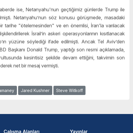
l haberde ise, Netanyahu'nun geçtiğimiz günlerde Trump ile
verilmişti. Netanyahu’nun söz konusu görüşmede, masadaki
ir tarihe "ötelemesinden" ve en önemlisi, İran'la varılacak
ilendirilerek İsrail’in askeri operasyonlarının kısıtlanacak
ın yüzüne söylediği ifade edilmişti. Ancak Tel Aviv’den
ABD Başkanı Donald Trump, yaptığı son resmi açıklamada,
ltusunda kesintisiz şekilde devam ettiğini, takvimin son
n ederek net bir mesaj vermişti.
amaney
Jared Kushner
Steve Witkoff
Çalışma Alanları
Yayınlar