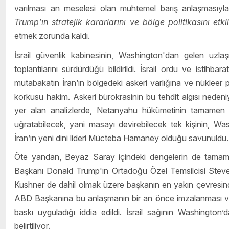
varılması an meselesi olan muhtemel barış anlaşmasıyla ilg
Trump'ın stratejik kararlarını ve bölge politikasını e
etmek zorunda kaldı.
İsrail güvenlik kabinesinin, Washington'dan gelen uzl
toplantılarını sürdürdüğü bildirildi. İsrail ordu ve istihb
mutabakatın İran’ın bölgedeki askeri varlığına ve nükleer 
korkusu hakim. Askeri bürokrasinin bu tehdit algısı nedeniy
yer alan analizlerde, Netanyahu hükümetinin tamamen dı
uğratabilecek, yani masayı devirebilecek tek kişinin, Wa
İran’ın yeni dini lideri Mücteba Hamaney olduğu savunuldu.
Öte yandan, Beyaz Saray içindeki dengelerin de tama
Başkanı Donald Trump'ın Ortadoğu Özel Temsilcisi Steve
Kushner de dahil olmak üzere başkanın en yakın çevresindek
ABD Başkanına bu anlaşmanın bir an önce imzalanması ve 
baskı uyguladığı iddia edildi. İsrail sağının Washington’
belirtiliyor.