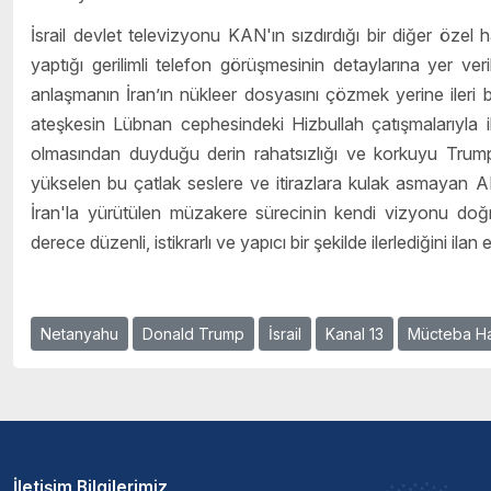
İsrail devlet televizyonu KAN'ın sızdırdığı bir diğer öze
yaptığı gerilimli telefon görüşmesinin detaylarına yer 
anlaşmanın İran’ın nükleer dosyasını çözmek yerine ileri b
ateşkesin Lübnan cephesindeki Hizbullah çatışmalarıyla ilişk
olmasından duyduğu derin rahatsızlığı ve korkuyu Trump’
yükselen bu çatlak seslere ve itirazlara kulak asmayan 
İran'la yürütülen müzakere sürecinin kendi vizyonu doğru
derece düzenli, istikrarlı ve yapıcı bir şekilde ilerlediğini ila
Netanyahu
Donald Trump
İsrail
Kanal 13
Mücteba H
İletişim Bilgilerimiz