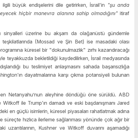
ili büyük endişelerini dile getirirken, İsrail'in
"şu anda
tkileyecek hiçbir manevra alanına sahip olmadığını"
itiraf
aşı sinyalleri üzerine bu akşam da olağanüstü gündemle
arat teşkilatlarında (Mossad ve Şin Bet) ise masadaki olası
programına küresel bir "dokunulmazlık" zırhı kazandıracağı
le teyakkuzda bekletildiği kaydedilirken, İsrail medyasında
şlandığı bu teslimiyet anlaşmasını sahada başarısızlığa
shington'ın dayatmalarına karşı çıkma potansiyeli bulunan
men Netanyahu’nun aleyhine döndüğü öne sürüldü. ABD
 Witkoff ile Trump'ın damadı ve eski başdanışmanı Jared
i en güçlü isimlerin, küresel piyasaları rahatlatmak adına
süreçte hızlıca ilerleme sağlanması yönünde çok ağır bir
daki uzantılarının, Kushner ve Witkoff duvarını aşamadığı