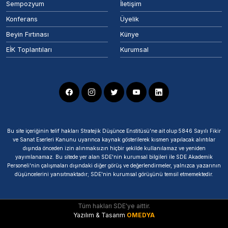
Sempozyum
İletişim
Konferans
Üyelik
Beyin Fırtınası
Künye
EİK Toplantıları
Kurumsal
Bu site içeriğinin telif hakları Stratejik Düşünce Enstitüsü’ne ait olup 5846 Sayılı Fikir
ve Sanat Eserleri Kanunu uyarınca kaynak gösterilerek kısmen yapılacak alıntılar
dışında önceden izin alınmaksızın hiçbir şekilde kullanılamaz ve yeniden
yayımlanamaz. Bu sitede yer alan SDE'nin kurumsal bilgileri ile SDE Akademik
Personeli'nin çalışmaları dışındaki diğer görüş ve değerlendirmeler, yalnızca yazarının
düşüncelerini yansıtmaktadır; SDE'nin kurumsal görüşünü temsil etmemektedir.
Tüm hakları SDE'ye aittir.
Yazılım & Tasarım
OMEDYA