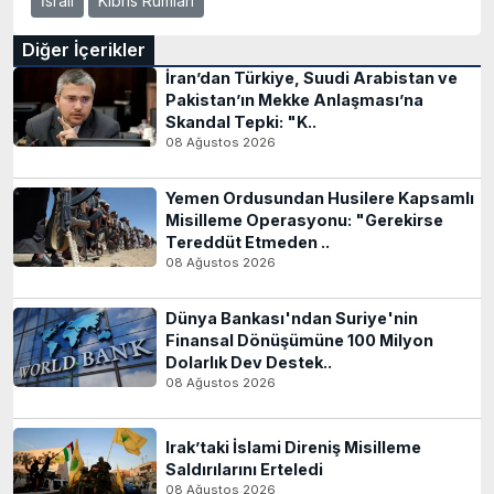
İsrail
Kıbrıs Rumları
Diğer İçerikler
İran’dan Türkiye, Suudi Arabistan ve
Pakistan’ın Mekke Anlaşması’na
Skandal Tepki: "K..
08 Ağustos 2026
Yemen Ordusundan Husilere Kapsamlı
Misilleme Operasyonu: "Gerekirse
Tereddüt Etmeden ..
08 Ağustos 2026
Dünya Bankası'ndan Suriye'nin
Finansal Dönüşümüne 100 Milyon
Dolarlık Dev Destek..
08 Ağustos 2026
Irak’taki İslami Direniş Misilleme
Saldırılarını Erteledi
08 Ağustos 2026