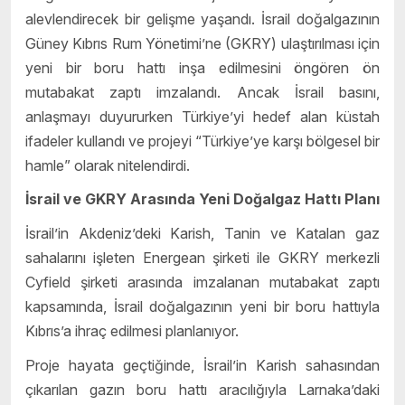
alevlendirecek bir gelişme yaşandı. İsrail doğalgazının
Güney Kıbrıs Rum Yönetimi’ne (GKRY) ulaştırılması için
yeni bir boru hattı inşa edilmesini öngören ön
mutabakat zaptı imzalandı. Ancak İsrail basını,
anlaşmayı duyururken Türkiye’yi hedef alan küstah
ifadeler kullandı ve projeyi “Türkiye’ye karşı bölgesel bir
hamle” olarak nitelendirdi.
İsrail ve GKRY Arasında Yeni Doğalgaz Hattı Planı
İsrail’in Akdeniz’deki Karish, Tanin ve Katalan gaz
sahalarını işleten Energean şirketi ile GKRY merkezli
Cyfield şirketi arasında imzalanan mutabakat zaptı
kapsamında, İsrail doğalgazının yeni bir boru hattıyla
Kıbrıs’a ihraç edilmesi planlanıyor.
Proje hayata geçtiğinde, İsrail’in Karish sahasından
çıkarılan gazın boru hattı aracılığıyla Larnaka’daki