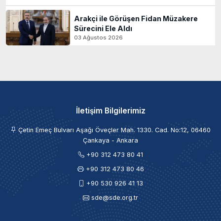
Arakçi ile Görüşen Fidan Müzakere
Sürecini Ele Aldı
03 Ağustos 2026
İletişim Bilgilerimiz
Çetin Emeç Bulvarı Aşağı Öveçler Mah. 1330. Cad. No:12, 06460
Çankaya - Ankara
+90 312 473 80 41
+90 312 473 80 46
+90 530 926 41 13
sde@sde.org.tr