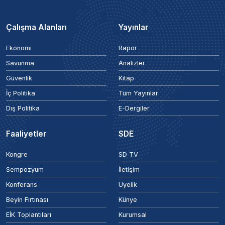
Çalışma Alanları
Yayınlar
Ekonomi
Rapor
Savunma
Analizler
Güvenlik
Kitap
İç Politika
Tüm Yayınlar
Dış Politika
E-Dergiler
Faaliyetler
SDE
Kongre
SD TV
Sempozyum
İletişim
Konferans
Üyelik
Beyin Fırtınası
Künye
EİK Toplantıları
Kurumsal