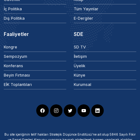
İç Politika
Tüm Yayınlar
Dış Politika
E-Dergiler
Faaliyetler
SDE
Kongre
SD TV
Sempozyum
İletişim
Konferans
Üyelik
Beyin Fırtınası
Künye
EİK Toplantıları
Kurumsal
Bu site içeriğinin telif hakları Stratejik Düşünce Enstitüsü’ne ait olup 5846 Sayılı Fikir
ve Sanat Eserleri Kanunu uyarınca kaynak gösterilerek kısmen yapılacak alıntılar