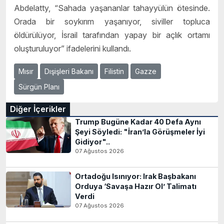
Abdelatty, “Sahada yaşananlar tahayyülün ötesinde.
Orada bir soykırım yaşanıyor, siviller topluca
öldürülüyor, İsrail tarafından yapay bir açlık ortamı
oluşturuluyor” ifadelerini kullandı.
Mısır
Dışişleri Bakanı
Filistin
Gazze
Sürgün Planı
Diğer İçerikler
Trump Bugüne Kadar 40 Defa Aynı
Şeyi Söyledi: "İran’la Görüşmeler İyi
Gidiyor"..
07 Ağustos 2026
Ortadoğu Isınıyor: Irak Başbakanı
Orduya ‘Savaşa Hazır Ol’ Talimatı
Verdi
07 Ağustos 2026