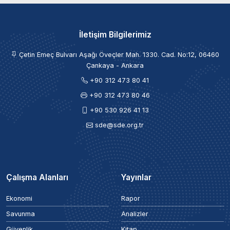
İletişim Bilgilerimiz
Çetin Emeç Bulvarı Aşağı Öveçler Mah. 1330. Cad. No:12, 06460
Çankaya - Ankara
+90 312 473 80 41
+90 312 473 80 46
+90 530 926 41 13
sde@sde.org.tr
Çalışma Alanları
Yayınlar
Ekonomi
Rapor
Savunma
Analizler
Güvenlik
Kitap