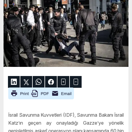
İsrail Savunma Kuvvetleri (IDF), Savunma Bakanı İsrail
Katz’ın geçen ay onayladığı Gazze’ye yönelik
genişletilmiş askerî operasyon planı kapsamında 60 bin