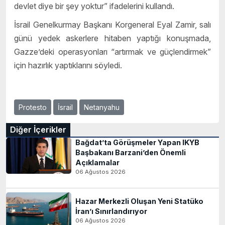
devlet diye bir şey yoktur” ifadelerini kullandı.
İsrail Genelkurmay Başkanı Korgeneral Eyal Zamir, salı
günü yedek askerlere hitaben yaptığı konuşmada,
Gazze’deki operasyonları “artırmak ve güçlendirmek”
için hazırlık yaptıklarını söyledi.
Protesto
İsrail
Netanyahu
Diğer İçerikler
Bağdat’ta Görüşmeler Yapan IKYB
Başbakanı Barzani’den Önemli
Açıklamalar
06 Ağustos 2026
Hazar Merkezli Oluşan Yeni Statüko
İran’ı Sınırlandırıyor
06 Ağustos 2026