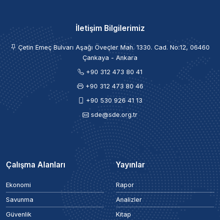
İletişim Bilgilerimiz
Çetin Emeç Bulvarı Aşağı Öveçler Mah. 1330. Cad. No:12, 06460
Çankaya - Ankara
+90 312 473 80 41
+90 312 473 80 46
+90 530 926 41 13
sde@sde.org.tr
Çalışma Alanları
Yayınlar
Ekonomi
Rapor
Savunma
Analizler
Güvenlik
Kitap