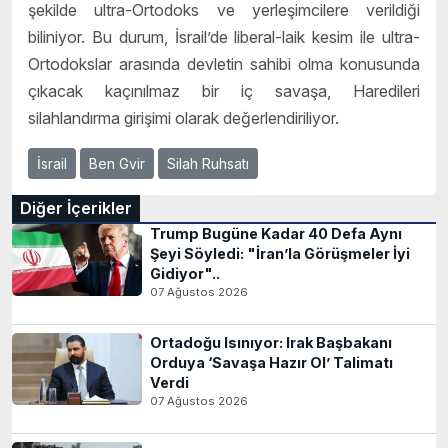
şekilde ultra-Ortodoks ve yerleşimcilere verildiği
biliniyor. Bu durum, İsrail’de liberal-laik kesim ile ultra-
Ortodokslar arasında devletin sahibi olma konusunda
çıkacak kaçınılmaz bir iç savaşa, Haredileri
silahlandırma girişimi olarak değerlendiriliyor.
İsrail
Ben Gvir
Silah Ruhsatı
Diğer İçerikler
Trump Bugüne Kadar 40 Defa Aynı
Şeyi Söyledi: "İran’la Görüşmeler İyi
Gidiyor"..
07 Ağustos 2026
Ortadoğu Isınıyor: Irak Başbakanı
Orduya ‘Savaşa Hazır Ol’ Talimatı
Verdi
07 Ağustos 2026