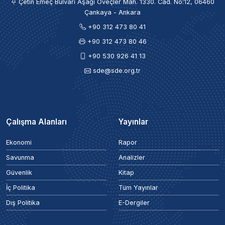
Çetin Emeç Bulvarı Aşağı Öveçler Mah. 1330. Cad. No:12, 06460
Çankaya - Ankara
+90 312 473 80 41
+90 312 473 80 46
+90 530 926 41 13
sde@sde.org.tr
Çalışma Alanları
Yayınlar
Ekonomi
Rapor
Savunma
Analizler
Güvenlik
Kitap
İç Politika
Tüm Yayınlar
Dış Politika
E-Dergiler