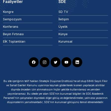
Faaliyetler
SDE
Kongre
SD TV
Sempozyum
İletişim
Konferans
Üyelik
Beyin Fırtınası
Künye
EİK Toplantıları
Kurumsal
Bu site içeriğinin telif hakları Stratejik Düşünce Enstitüsü’ne ait olup 5846 Sayılı Fikir
ve Sanat Eserleri Kanunu uyarınca kaynak gösterilerek kısmen yapılacak alıntılar
dışında önceden izin alınmaksızın hiçbir şekilde kullanılamaz ve yeniden
yayımlanamaz. Bu sitede yer alan SDE'nin kurumsal bilgileri ile SDE Akademik
Personeli'nin çalışmaları dışındaki diğer görüş ve değerlendirmeler, yalnızca yazarının
düşüncelerini yansıtmaktadır; SDE'nin kurumsal görüşünü temsil etmemektedir.