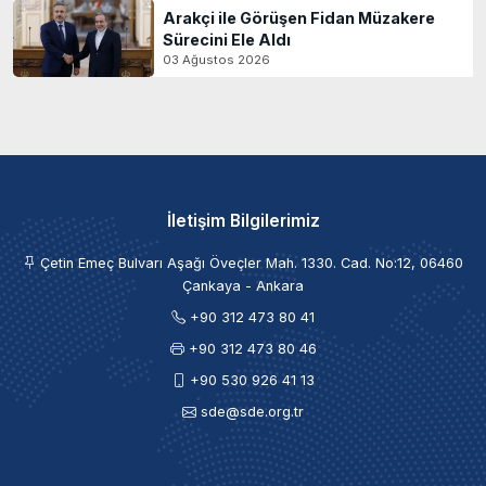
Arakçi ile Görüşen Fidan Müzakere
Sürecini Ele Aldı
03 Ağustos 2026
İletişim Bilgilerimiz
Çetin Emeç Bulvarı Aşağı Öveçler Mah. 1330. Cad. No:12, 06460
Çankaya - Ankara
+90 312 473 80 41
+90 312 473 80 46
+90 530 926 41 13
sde@sde.org.tr