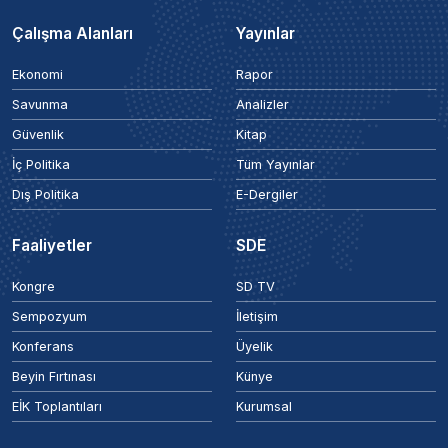
Çalışma Alanları
Yayınlar
Ekonomi
Rapor
Savunma
Analizler
Güvenlik
Kitap
İç Politika
Tüm Yayınlar
Dış Politika
E-Dergiler
Faaliyetler
SDE
Kongre
SD TV
Sempozyum
İletişim
Konferans
Üyelik
Beyin Fırtınası
Künye
EİK Toplantıları
Kurumsal