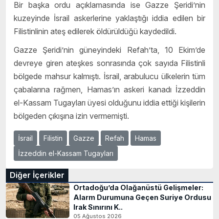
Bir başka ordu açıklamasında ise Gazze Şeridi’nin
kuzeyinde İsrail askerlerine yaklaştığı iddia edilen bir
Filistinlinin ateş edilerek öldürüldüğü kaydedildi.
Gazze Şeridi’nin güneyindeki Refah’ta, 10 Ekim’de
devreye giren ateşkes sonrasında çok sayıda Filistinli
bölgede mahsur kalmıştı. İsrail, arabulucu ülkelerin tüm
çabalarına rağmen, Hamas’ın askeri kanadı İzzeddin
el-Kassam Tugayları üyesi olduğunu iddia ettiği kişilerin
bölgeden çıkışına izin vermemişti.
İsrail
Filistin
Gazze
Refah
Hamas
İzzeddin el-Kassam Tugayları
Diğer İçerikler
Ortadoğu’da Olağanüstü Gelişmeler:
Alarm Durumuna Geçen Suriye Ordusu
Irak Sınırını K..
05 Ağustos 2026