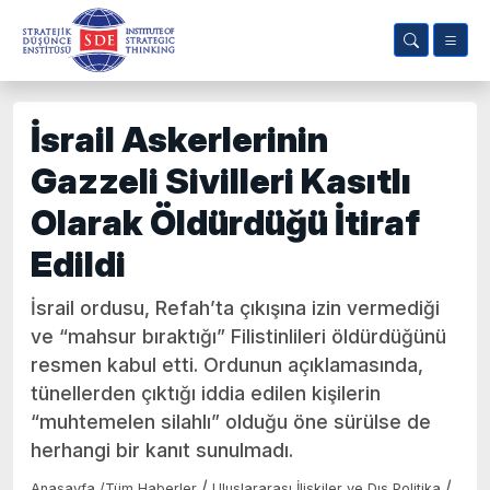
İsrail Askerlerinin
Gazzeli Sivilleri Kasıtlı
Olarak Öldürdüğü İtiraf
Edildi
İsrail ordusu, Refah’ta çıkışına izin vermediği
ve “mahsur bıraktığı” Filistinlileri öldürdüğünü
resmen kabul etti. Ordunun açıklamasında,
tünellerden çıktığı iddia edilen kişilerin
“muhtemelen silahlı” olduğu öne sürülse de
herhangi bir kanıt sunulmadı.
/
/
Anasayfa
/
Tüm Haberler
Uluslararası İlişkiler ve Dış Politika